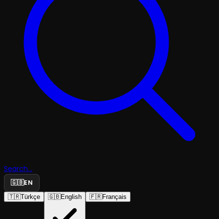
Search...
🇬🇧
EN
🇹🇷
Türkçe
🇬🇧
English
🇫🇷
Français