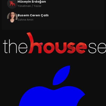
Hüseyin Erdoğan
Yönetmen / Yazar
Busem Ceren Çallı
Sahne Amiri