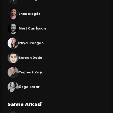
Enes Alegöz
Mert Can İşcan
Rüya Erdoğan
Sercan Dede
Tuğberk Yaşa
Özge Tatar
Sahne Arkasi