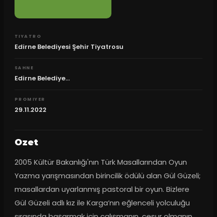
TIYATRO
Edirne Belediyesi Şehir Tiyatrosu
SAHNE
Edirne Belediye...
PROMIYER
29.11.2022
Ozet
2005 Kültür Bakanlığı'nın Türk Masallarından Oyun 
Yazma yarışmasından birincilik ödülü alan Gül Güzeli; 
masallardan uyarlanmış pastoral bir oyun. Bizlere 
Gül Güzeli adlı kız ile Karga’nın eğlenceli yolculuğu 
sırasında başarmak için çalışmanın, cesur olmanın 