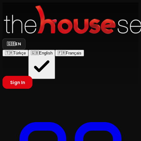
🇬🇧
EN
🇹🇷
Türkçe
🇬🇧
English
🇫🇷
Français
Sign In