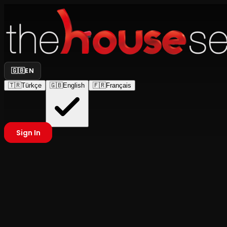
🇬🇧
EN
🇹🇷
Türkçe
🇬🇧
English
🇫🇷
Français
Sign In