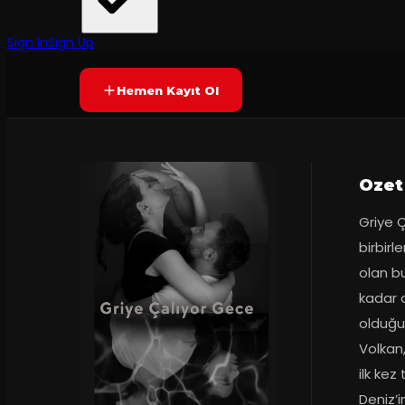
Doksan3 Tiyatro
·
Endless Art Tak...
55
dakika
Prömiyer
12.01.2024
Yetersiz oy
YAKINDA
Sign In
Sign Up
Hemen Kayıt Ol
Ozet
Griye Ç
birbirl
olan b
kadar o
olduğu
Volkan,
ilk kez
Deniz’i