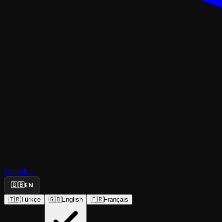
TRAJEDI & DRAM
Griye Çalı
Search...
Gece
🇬🇧
EN
🇹🇷
Türkçe
🇬🇧
English
🇫🇷
Français