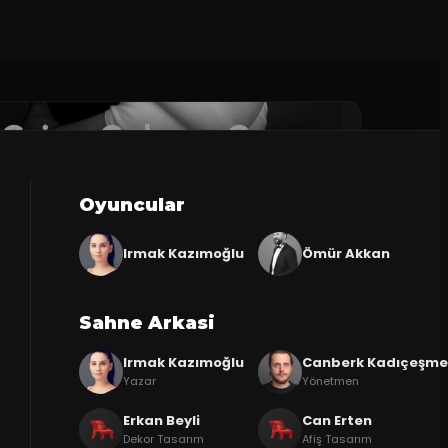
Oyuncular
Irmak Kazımoğlu
Ömür Akkan
Sahne Arkasi
Irmak Kazımoğlu
Canberk Kadıçeşm
Yazar
Yönetmen
Erkan Beyli
Can Erten
Dekor Tasarım
Afiş Tasarım