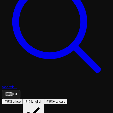
Search...
🇬🇧
EN
🇹🇷
Türkçe
🇬🇧
English
🇫🇷
Français