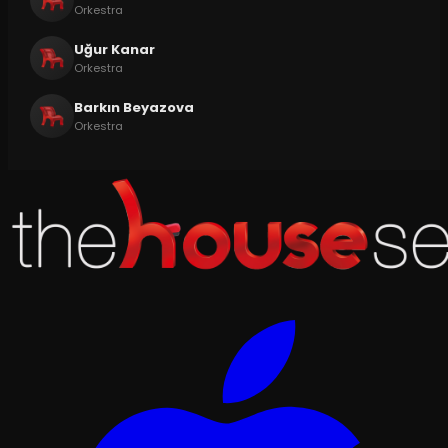
Orkestra
Uğur Kanar
Orkestra
Barkın Beyazova
Orkestra