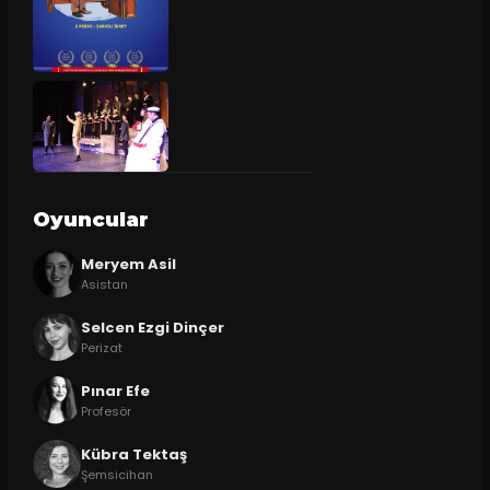
Oyuncular
Meryem Asil
Asistan
Selcen Ezgi Dinçer
Perizat
Pınar Efe
Profesör
Kübra Tektaş
Şemsicihan