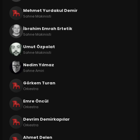
Mehmet Yurdakul Demir
Sahne Makinisti
İbrahim Emrah Ertetik
Sahne Makinisti
Umut Özpolat
Sahne Makinisti
Nedim Yılmaz
Sahne Amiri
Görkem Turan
Orkestra
Emre Öncül
Orkestra
Devrim Demirkapılar
Orkestra
Ahmet Delen