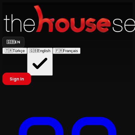
🇬🇧
EN
🇹🇷
Türkçe
🇬🇧
English
🇫🇷
Français
Sign In