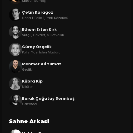
Müdür, Sarhoş
Çetin Karagöz
Hoca 1, Polis 1, Parti Sözcüsü
Ethem Erten Kırk
Sütçü, Cevdet, Milletvekili
Güray Özçelik
Polis, Yazı İşleri Müdürü
Mehmet Ali Yılmaz
Gedikli
Kübra Kip
Nilüfer
Burak Çağatay Serinbaş
Gazeteci
Sahne Arkasi