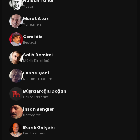
Haldun Taner
Yazar
Murat Atak
Yönetmen
Cem İdiz
Besteci
Salih Demirci
Müzik Direktörü
Funda Çebi
Kostüm Tasarım
Büşra Eroğlu Doğan
Dekor Tasarım
İhsan Bengier
Koreograf
Burak Gülçebi
Işık Tasarımı