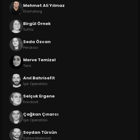
Mehmet Ali Yılmaz
Dramaturg
Birgül Örnek
Suflöz
Seda Özcan
Perukacı
Merve Temizel
Terzi
Anıl Bahrisefit
Işık Operatörü
Selçuk Ergene
Kondüvit
Çağkan Çınarcı
Işık Operatörü
Soydan Türsün
Sahne Makinisti