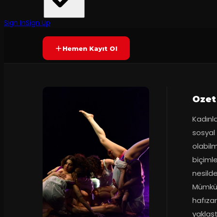
İstanbul Fringe Festival
·
Alan Kadıköy
50
dakika
Prömiyer
26.09.2025
Yetersiz oy
YAKINDA
Sign In
Sign Up
Hemen Kayıt Ol
Ozet
Kadınl
sosyal
olabil
biçimle
nesild
Mümkün
hafızan
yaklaşt