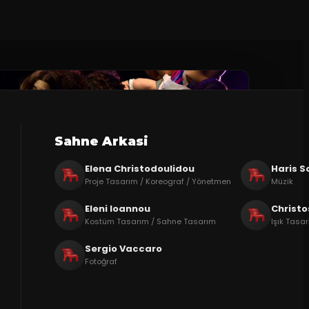
Sahne Arkasi
Elena Christodoulidou
Haris 
Proje Tasarım / Koreograf / Yönetmen
Müzik
Eleni Ioannou
Christo
Kostüm Tasarım / Sahne Tasarım
Işık Tasar
Sergio Vaccaro
Fotoğraf