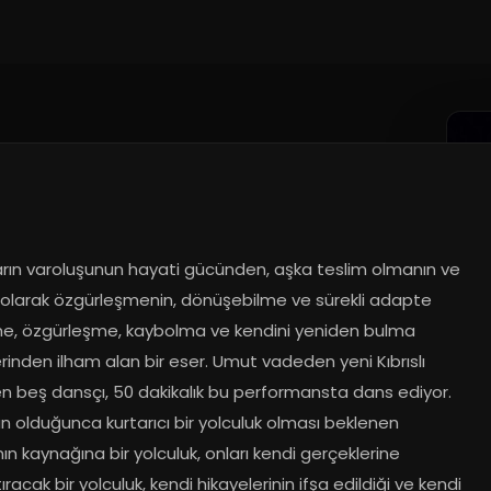
arın varoluşunun hayati gücünden, aşka teslim olmanın ve 
 olarak özgürleşmenin, dönüşebilme ve sürekli adapte 
me, özgürleşme, kaybolma ve kendini yeniden bulma 
rinden ilham alan bir eser. Umut vadeden yeni Kıbrıslı 
en beş dansçı, 50 dakikalık bu performansta dans ediyor. 
 olduğunca kurtarıcı bir yolculuk olması beklenen 
ın kaynağına bir yolculuk, onları kendi gerçeklerine 
ıracak bir yolculuk, kendi hikayelerinin ifşa edildiği ve kendi 