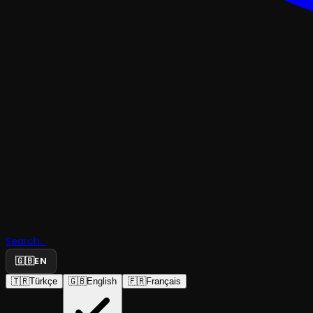
DANS
Goodbye
Search...
Beaches
🇬🇧
EN
🇹🇷
Türkçe
🇬🇧
English
🇫🇷
Français