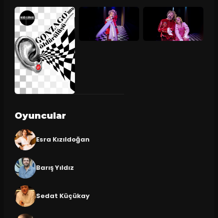
Oyuncular
Esra Kızıldoğan
Barış Yıldız
Sedat Küçükay