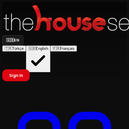
🇬🇧
EN
🇹🇷
Türkçe
🇬🇧
English
🇫🇷
Français
Sign In