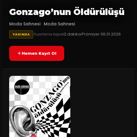
Gonzago’nun Öldürülüşü
Moda Sahnesi
·
Moda Sahnesi
2
dakika
Prömiyer
06.01.2026
Puanlama kapalı
YAKINDA
Hemen Kayıt Ol