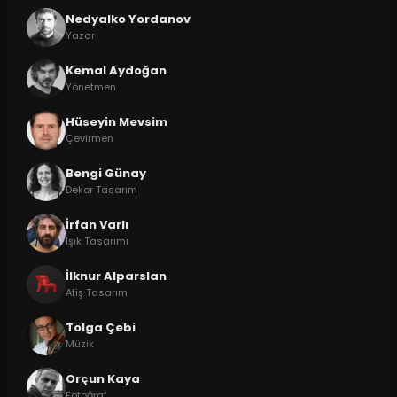
Nedyalko Yordanov
Yazar
Kemal Aydoğan
Yönetmen
Hüseyin Mevsim
Çevirmen
Bengi Günay
Dekor Tasarım
İrfan Varlı
Işık Tasarımı
İlknur Alparslan
Afiş Tasarım
Tolga Çebi
Müzik
Orçun Kaya
Fotoğraf