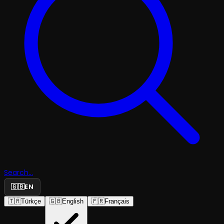
Search...
🇬🇧
EN
🇹🇷
Türkçe
🇬🇧
English
🇫🇷
Français