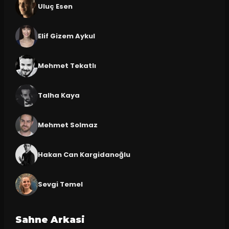
Uluç Esen
Elif Gizem Aykul
Mehmet Tekatlı
Talha Kaya
Mehmet Solmaz
Hakan Can Kargidanoğlu
Sevgi Temel
Sahne Arkasi