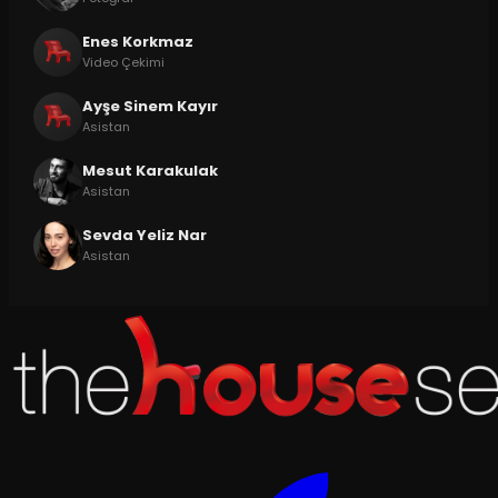
Enes Korkmaz
Video Çekimi
Ayşe Sinem Kayır
Asistan
Mesut Karakulak
Asistan
Sevda Yeliz Nar
Asistan