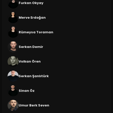
Furkan Okyay
Merve Erdoğan
Rümeysa Toraman
Serkan Demir
Volkan Ören
Serkan Şanlıtürk
Sinan Öz
Umur Berk Seven