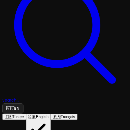
Search...
🇬🇧
EN
🇹🇷
Türkçe
🇬🇧
English
🇫🇷
Français