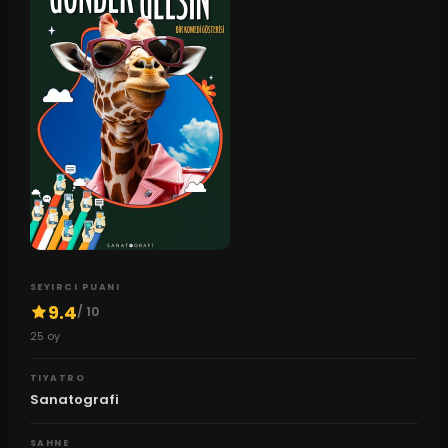
SEYIRCI PUANI
9.4
/ 10
25
oy
TIYATRO
Sanatografi
SAHNE