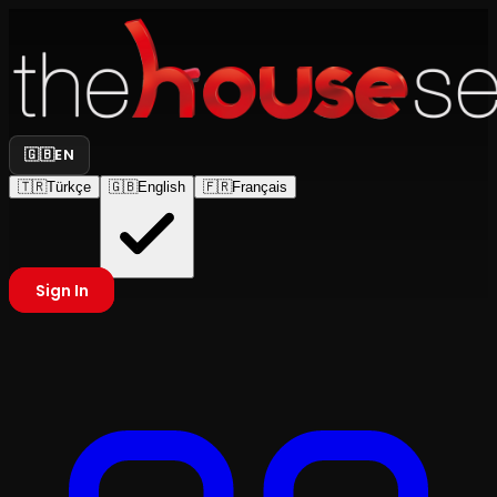
🇬🇧
EN
🇹🇷
Türkçe
🇬🇧
English
🇫🇷
Français
Sign In