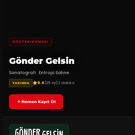
GÖSTERIKOMEDI
Gönder Gelsin
Sanatografi
·
Entropi Sahne
9.4
2
dakika
(
25
oy)
YAKINDA
Hemen Kayıt Ol