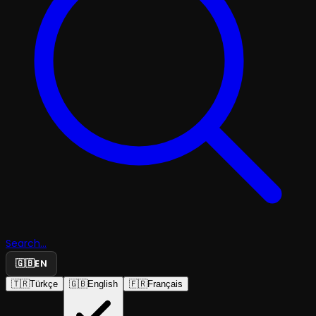
Search...
🇬🇧
EN
🇹🇷
Türkçe
🇬🇧
English
🇫🇷
Français