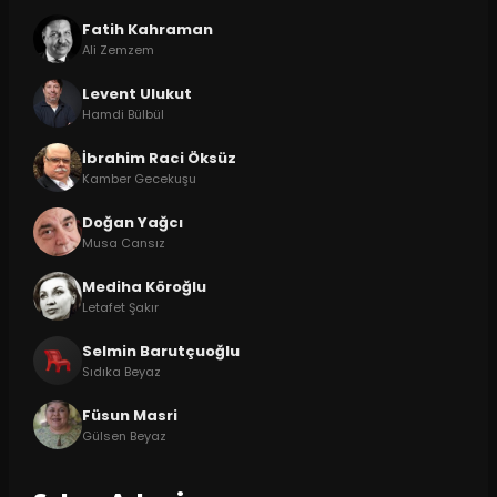
Fatih Kahraman
Ali Zemzem
Levent Ulukut
Hamdi Bülbül
İbrahim Raci Öksüz
Kamber Gecekuşu
Doğan Yağcı
Musa Cansız
Mediha Köroğlu
Letafet Şakır
Selmin Barutçuoğlu
Sıdıka Beyaz
Füsun Masri
Gülsen Beyaz