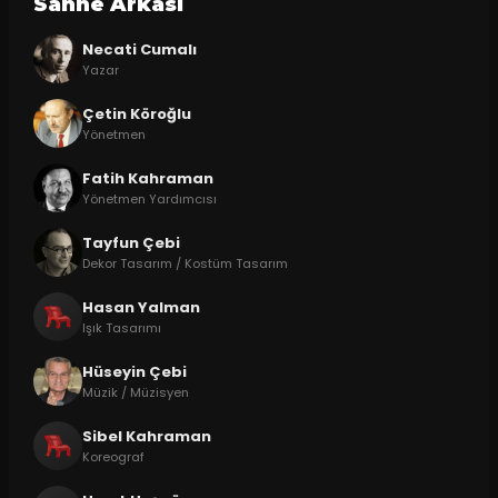
Sahne Arkasi
Necati Cumalı
Yazar
Çetin Köroğlu
Yönetmen
Fatih Kahraman
Yönetmen Yardımcısı
Tayfun Çebi
Dekor Tasarım / Kostüm Tasarım
Hasan Yalman
Işık Tasarımı
Hüseyin Çebi
Müzik / Müzisyen
Sibel Kahraman
Koreograf