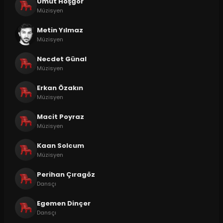
Umut Hoşgör
Müzisyen
Metin Yılmaz
Müzisyen
Necdet Günal
Müzisyen
Erkan Özakın
Müzisyen
Macit Poyraz
Müzisyen
Kaan Solcum
Müzisyen
Perihan Çıragöz
Dansçı
Egemen Dinçer
Dansçı