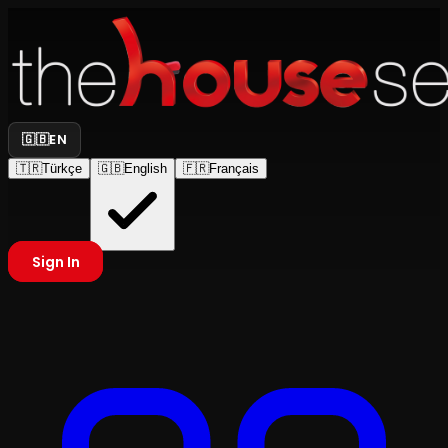
🇬🇧
EN
🇹🇷
Türkçe
🇬🇧
English
🇫🇷
Français
Sign In