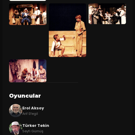
Oyuncular
Erol Aksoy
Arif Efegil
Türker Tekin
Seyfi Gümüş