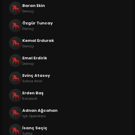
Baran Ekin
Dansçı
Özgür Tuncay
Dansçı
Kemal Erdurak
Dansçı
Emel Erdirik
Dansçı
Evinç Atasoy
Sahne Amiri
Erden Baş
Kondüvit
Adnan Ağcahan
Işık Operatörü
İsanç Seçiç
Suflöz