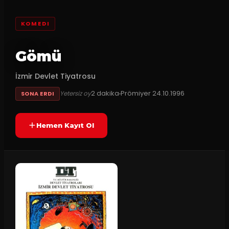
KOMEDI
Gömü
İzmir Devlet Tiyatrosu
2
dakika
Prömiyer
24.10.1996
Yetersiz oy
SONA ERDI
Hemen Kayıt Ol