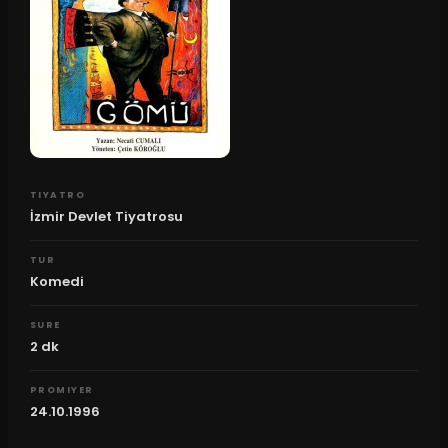
TIYATRO
İzmir Devlet Tiyatrosu
TUR
Komedi
SURE
2
dk
PROMIYER
24.10.1996