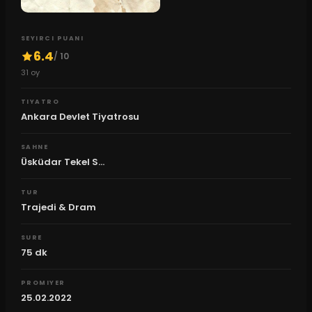
SEYIRCI PUANI
6.4
/ 10
31
oy
TIYATRO
Ankara Devlet Tiyatrosu
SAHNE
Üsküdar Tekel S...
TUR
Trajedi & Dram
SURE
75
dk
PROMIYER
25.02.2022