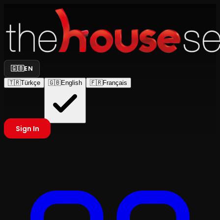
🇬🇧
EN
🇹🇷
Türkçe
🇬🇧
English
🇫🇷
Français
Sign In