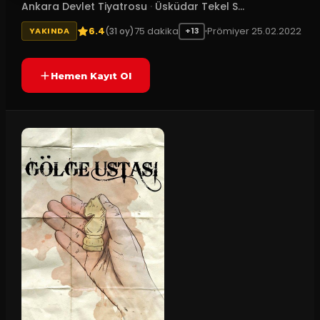
Ankara Devlet Tiyatrosu
·
Üsküdar Tekel S...
6.4
75
dakika
Prömiyer
25.02.2022
(
31
oy)
YAKINDA
+13
Hemen Kayıt Ol