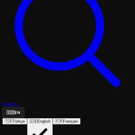
Search...
🇬🇧
EN
🇹🇷
Türkçe
🇬🇧
English
🇫🇷
Français