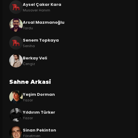
Aysel Çakar Kara
Musaver Hanım
Arsal Mazmanoğlu
Tardu
Senem Topkaya
Seniha
Berkay Veli
Cengiz
Sahne Arkasi
Yeşim Dorman
Yazar
Yıldırım Türker
Yazar
Sinan Pekinton
Yönetmen