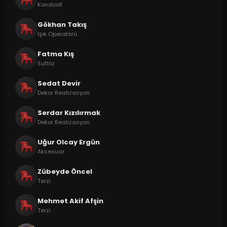
Kondüvit
Gökhan Takış
Işık Operatörü
Fatma Kış
Suflöz
Sedat Devir
Dekor Realizasyon
Serdar Kızılırmak
Dekor Realizasyon
Uğur Olcay Ergün
Aksesuar
Zübeyde Öncel
Terzi
Mehmet Akif Afşin
Terzi