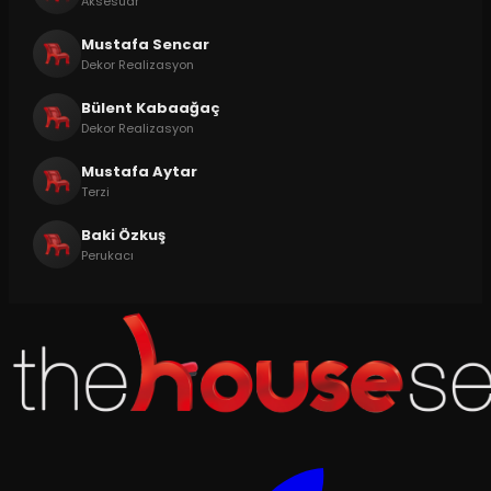
Aksesuar
Mustafa Sencar
Dekor Realizasyon
Bülent Kabaağaç
Dekor Realizasyon
Mustafa Aytar
Terzi
Baki Özkuş
Perukacı