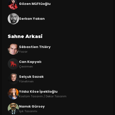
Gözen Müftüoğlu
Serkan Yakan
Sahne Arkasi
Sébastien Thiéry
Yazar
Can Kapyalı
Çevirmen
Selçuk Sazak
Yönetmen
Yıldız Köse İpeklioğlu
Kostüm Tasarım / Dekor Tasarım
Namık Gürsoy
Işık Tasarımı