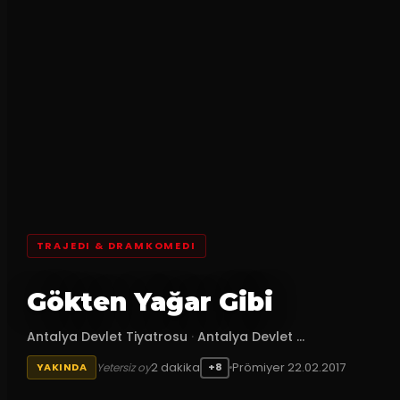
TRAJEDI & DRAMKOMEDI
Gökten Yağar Gibi
Antalya Devlet Tiyatrosu
·
Antalya Devlet ...
2
dakika
Prömiyer
22.02.2017
Yetersiz oy
YAKINDA
+8