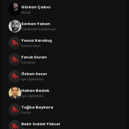
Gürkan Çakıcı
Müzik
Serkan Yakan
Yönetmen Yardımcısı
Yavuz Karakuş
Sahne Amiri
Faruk Duran
Kondüvit
Özkan Sezer
Işık Operatörü
Hakan Badak
Işık Operatörü
Tuğba Baykara
Suflöz
Bekir Sıddık Yüksel