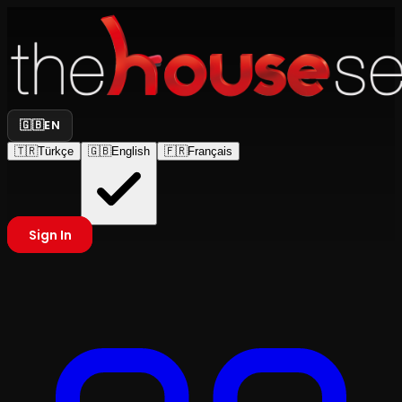
🇬🇧
EN
🇹🇷
Türkçe
🇬🇧
English
🇫🇷
Français
Sign In