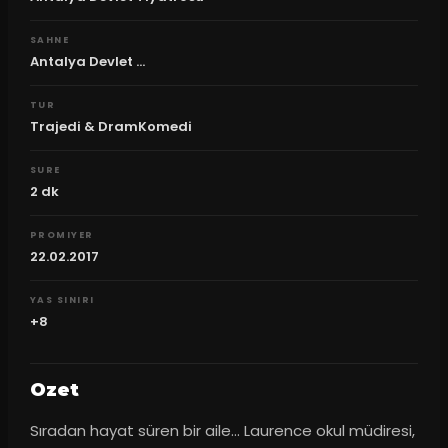
SAHNE
Antalya Devlet ...
TUR
Trajedi & DramKomedi
SURE
2
dk
PROMIYER
22.02.2017
YAS SINIRI
+8
Ozet
Sıradan hayat süren bir aile… Laurence okul müdiresi, 