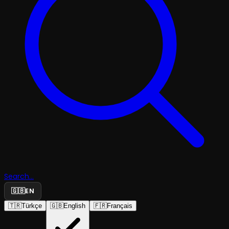
Search...
🇬🇧
EN
🇹🇷
Türkçe
🇬🇧
English
🇫🇷
Français