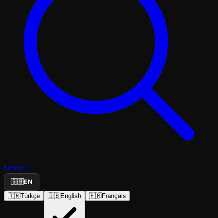
Search...
🇬🇧
EN
🇹🇷
Türkçe
🇬🇧
English
🇫🇷
Français