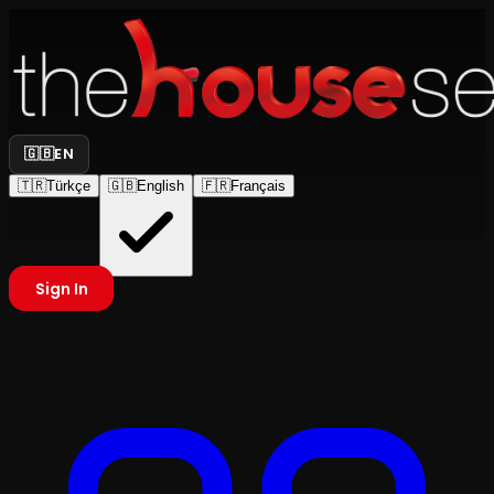
🇬🇧
EN
🇹🇷
Türkçe
🇬🇧
English
🇫🇷
Français
Sign In