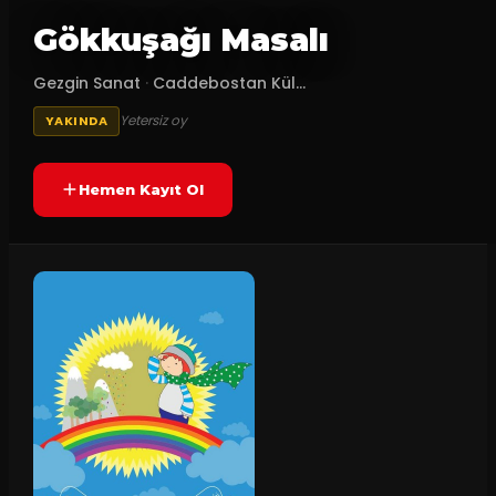
Gökkuşağı Masalı
Gezgin Sanat
·
Caddebostan Kül...
Yetersiz oy
YAKINDA
Hemen Kayıt Ol