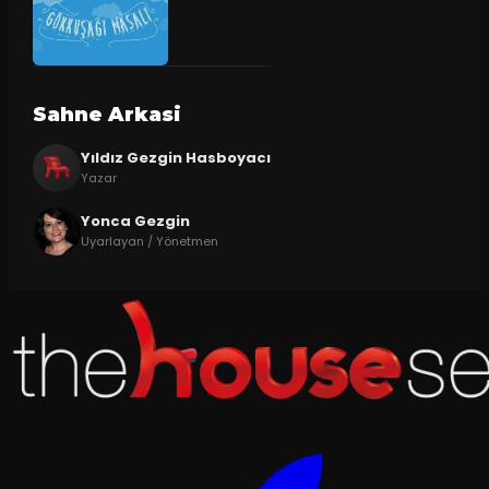
Sahne Arkasi
Yıldız Gezgin Hasboyacı
Yazar
Yonca Gezgin
Uyarlayan / Yönetmen