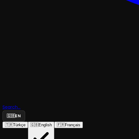
Search...
Gök Kubb
🇬🇧
EN
🇹🇷
Türkçe
🇬🇧
English
🇫🇷
Français