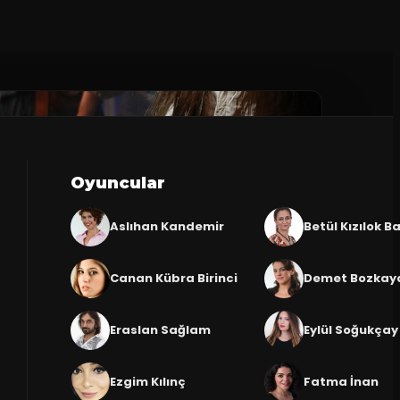
Oyuncular
Aslıhan Kandemir
Betül Kızılok Ba
Canan Kübra Birinci
Demet Bozkay
Eraslan Sağlam
Eylül Soğukçay
Ezgim Kılınç
Fatma İnan