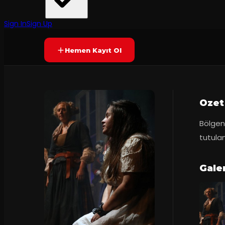
İstanbul Şehir Tiyatroları
·
Üsküdar Musahip...
7.1
2
dakika
Prömiyer
16.10.
(
224
oy)
YAKINDA
+16
Sign In
Sign Up
Hemen Kayıt Ol
Ozet
Bölgen
tutulan
Gale