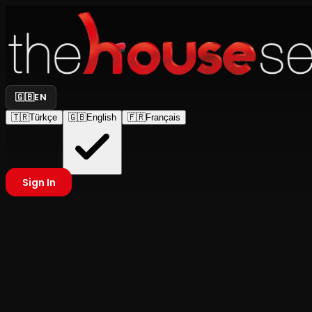
🇬🇧
EN
🇹🇷
Türkçe
🇬🇧
English
🇫🇷
Français
Sign In