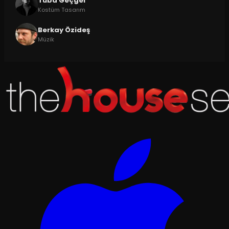
Tuba Geçgel
Kostüm Tasarım
Berkay Özideş
Müzik