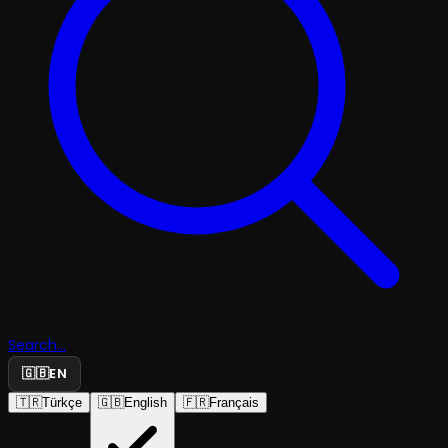
Search...
🇬🇧
EN
🇹🇷
Türkçe
🇬🇧
English
🇫🇷
Français