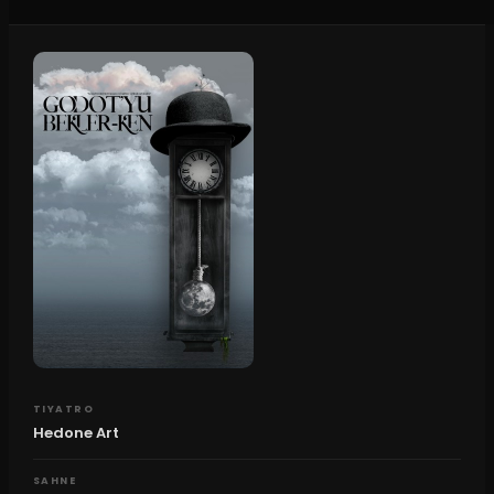
TIYATRO
Hedone Art
SAHNE