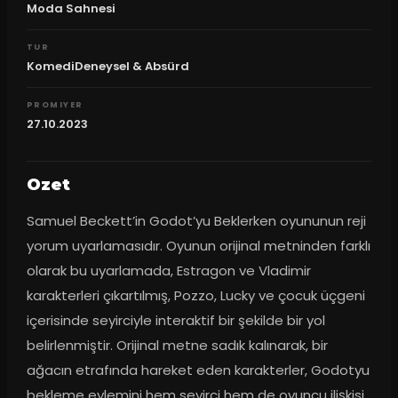
Moda Sahnesi
TUR
KomediDeneysel & Absürd
PROMIYER
27.10.2023
Ozet
Samuel Beckett’in Godot’yu Beklerken oyununun reji 
yorum uyarlamasıdır. Oyunun orijinal metninden farklı 
olarak bu uyarlamada, Estragon ve Vladimir 
karakterleri çıkartılmış, Pozzo, Lucky ve çocuk üçgeni 
içerisinde seyirciyle interaktif bir şekilde bir yol 
belirlenmiştir. Orijinal metne sadık kalınarak, bir 
ağacın etrafında hareket eden karakterler, Godotyu 
bekleme eylemini hem seyirci hem de oyuncu ilişkisi 