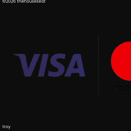
©2026 thehouseseat
troy