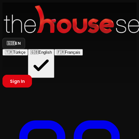
🇬🇧
EN
🇹🇷
Türkçe
🇬🇧
English
🇫🇷
Français
Sign In