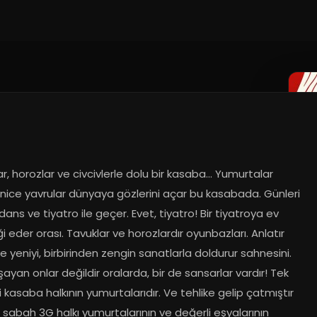
r, horozlar ve civcivlerle dolu bir kasaba… Yumurtalar 
 nice yavrular dünyaya gözlerini açar bu kasabada. Günleri 
dans ve tiyatro ile geçer. Evet, tiyatro! Bir tiyatroya ev 
ği eder orası. Tavuklar ve horozlardır oyunbazları. Anlatır 
ve yeniyi, birbirinden zengin sanatlarla doldurur sahnesini. 
ayan onlar değildir oralarda, bir de sansarlar vardır! Tek 
i kasaba halkının yumurtalarıdır. Ve tehlike gelip çatmıştır 
ir sabah 3G halkı yumurtalarının ve değerli eşyalarının 