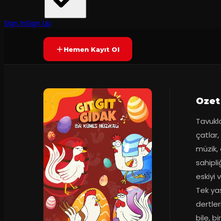
1001 Sanat
·
Caddebostan Kül...
50
dakika
Prömiyer
2023
Yetersiz oy
YAKINDA
+3
Sign In
Sign Up
Hemen Kayıt Ol
Ozet
Tavukla
çatlar,
müzik, 
sahipli
eskiyi 
Tek yaş
dertler
bile, b