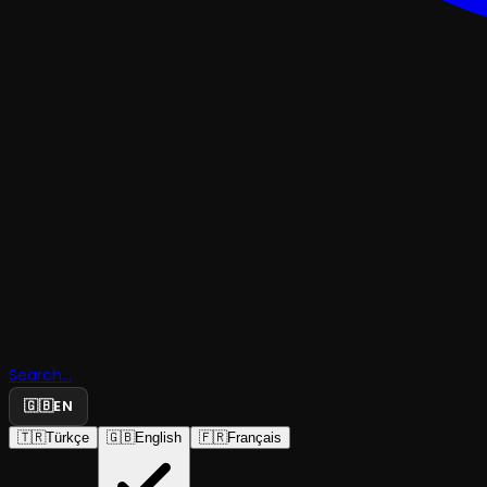
MÜZIKAL & KABAREÇOCUK & GENÇ
Gıtgıtgıda
Search...
Müzikali
🇬🇧
EN
🇹🇷
Türkçe
🇬🇧
English
🇫🇷
Français