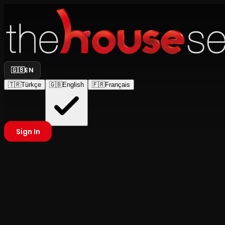
🇬🇧
EN
🇹🇷
Türkçe
🇬🇧
English
🇫🇷
Français
Sign In