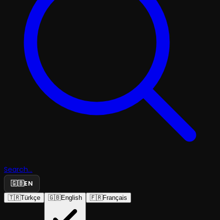
Search...
🇬🇧
EN
🇹🇷
Türkçe
🇬🇧
English
🇫🇷
Français