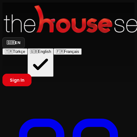
🇬🇧
EN
🇹🇷
Türkçe
🇬🇧
English
🇫🇷
Français
Sign In