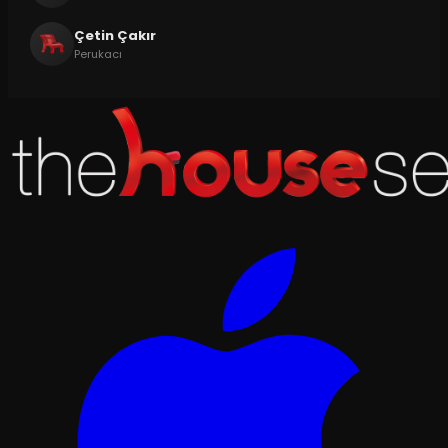
Çetin Çakır
Perukacı