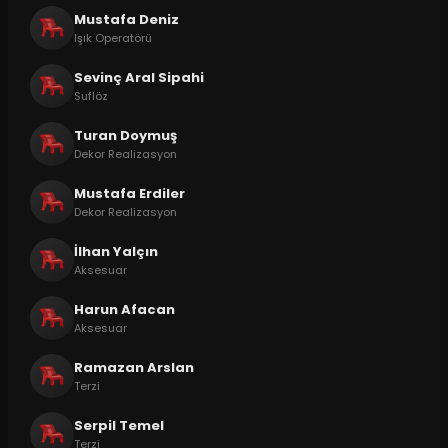
Mustafa Deniz
Işık Operatörü
Sevinç Aral Sipahi
Suflöz
Turan Doymuş
Dekor Realizasyon
Mustafa Erdiler
Dekor Realizasyon
İlhan Yalçın
Aksesuar
Harun Afacan
Aksesuar
Ramazan Arslan
Terzi
Serpil Temel
Terzi