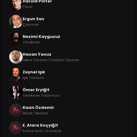
Harold Pinter
Yazar
Ergun Sav
Çevirmen
Nesimi Kaygusuz
Yönetmen
Hasan Yavuz
Dekor Tasarım / Kostüm Tasarım
Zeynel Işık
Işık Tasarımı
Ömer Eryiğit
Yönetmen Yardımcısı
Kaan Özdemir
Müzik / Besteci
E. Alara Koçyiğit
Sahne Amiri / Kondüvit