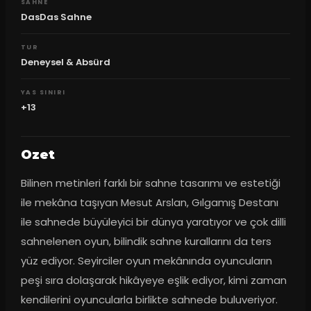
SAHNE
DasDas Sahne
TUR
Deneysel & Absürd
YAS SINIRI
+13
Ozet
Bilinen metinleri farklı bir sahne tasarımı ve estetiği 
ile mekâna taşıyan Mesut Arslan, Gılgamış Destanı 
ile sahnede büyüleyici bir dünya yaratıyor ve çok dilli 
sahnelenen oyun, bilindik sahne kurallarını da ters 
yüz ediyor. Seyirciler oyun mekânında oyuncuların 
peşi sıra dolaşarak hikâyeye eşlik ediyor, kimi zaman 
kendilerini oyuncularla birlikte sahnede buluveriyor. 