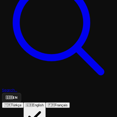
Search...
🇬🇧
EN
🇹🇷
Türkçe
🇬🇧
English
🇫🇷
Français