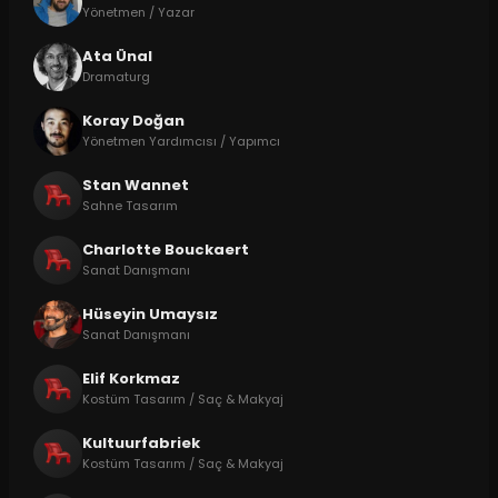
Yönetmen / Yazar
Ata Ünal
Dramaturg
Koray Doğan
Yönetmen Yardımcısı / Yapımcı
Stan Wannet
Sahne Tasarım
Charlotte Bouckaert
Sanat Danışmanı
Hüseyin Umaysız
Sanat Danışmanı
Elif Korkmaz
Kostüm Tasarım / Saç & Makyaj
Kultuurfabriek
Kostüm Tasarım / Saç & Makyaj