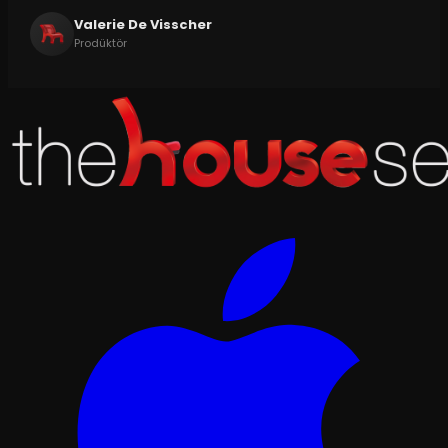
Valerie De Visscher
Prodüktör