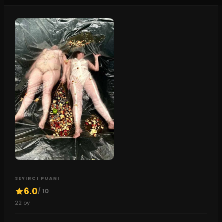
SEYIRCI PUANI
6.0
/ 10
22
oy