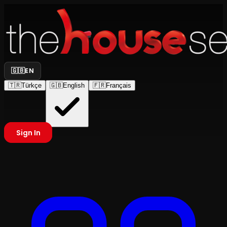
🇬🇧
EN
🇹🇷
Türkçe
🇬🇧
English
🇫🇷
Français
Sign In