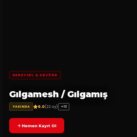
DENEYSEL & ABSÜRD
Gılgamesh / Gılgamış
6.0
(
22
oy)
YAKINDA
+13
Hemen Kayıt Ol