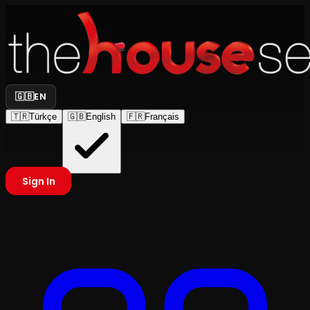
🇬🇧
EN
🇹🇷
Türkçe
🇬🇧
English
🇫🇷
Français
Sign In