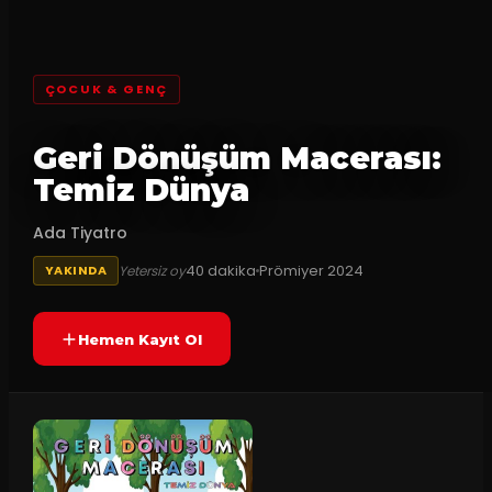
ÇOCUK & GENÇ
Geri Dönüşüm Macerası:
Temiz Dünya
Ada Tiyatro
40
dakika
Prömiyer
2024
Yetersiz oy
YAKINDA
Hemen Kayıt Ol