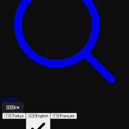
Search...
🇬🇧
EN
🇹🇷
Türkçe
🇬🇧
English
🇫🇷
Français