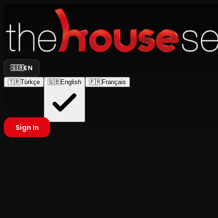
🇬🇧
EN
🇹🇷
Türkçe
🇬🇧
English
🇫🇷
Français
Sign In