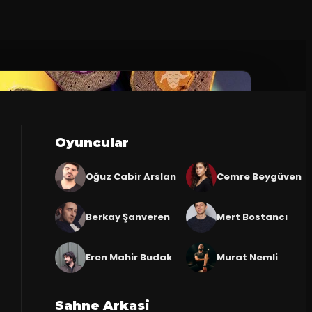
Oyuncular
Oğuz Cabir Arslan
Cemre Beygüven
Berkay Şanveren
Mert Bostancı
Eren Mahir Budak
Murat Nemli
Sahne Arkasi