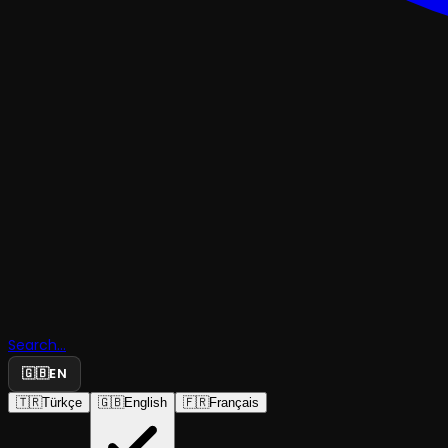
TRAJEDI & DRAM
Gerçek Ol
Search...
Sakın Bu!
🇬🇧
EN
🇹🇷
Türkçe
🇬🇧
English
🇫🇷
Français