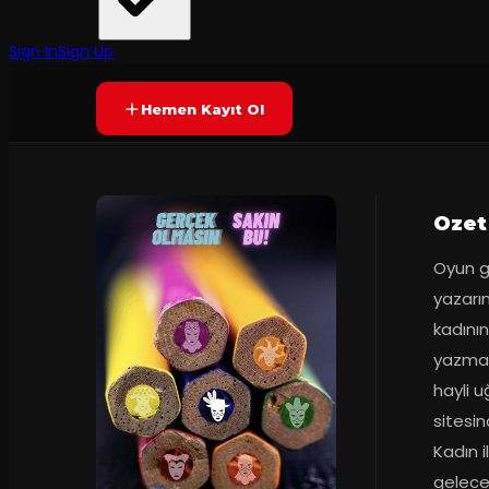
TOF istanbul
·
Profilo Kültür ...
Prömiyer
04.11.2021
Yetersiz oy
YAKINDA
Sign In
Sign Up
Hemen Kayıt Ol
Ozet
Oyun g
yazarın
kadının
yazması
hayli u
sitesin
Kadın i
gelecek