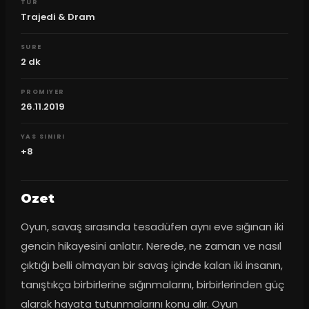
TUR
Trajedi & Dram
SURE
2
dk
PROMIYER
26.11.2019
YAS SINIRI
+8
Ozet
Oyun, savaş sırasında tesadüfen aynı eve sığınan iki 
gencin hikayesini anlatır. Nerede, ne zaman ve nasıl 
çıktığı belli olmayan bir savaş içinde kalan iki insanın, 
tanıştıkça birbirlerine sığınmalarını, birbirlerinden güç 
alarak hayata tutunmalarını konu alır. Oyun 