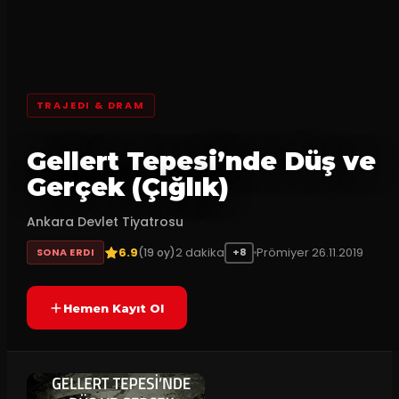
TRAJEDI & DRAM
Gellert Tepesi’nde Düş ve
Gerçek (Çığlık)
Ankara Devlet Tiyatrosu
6.9
2
dakika
Prömiyer
26.11.2019
(
19
oy)
SONA ERDI
+8
Hemen Kayıt Ol