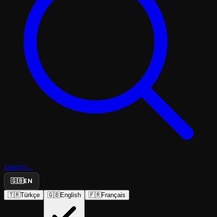
Search...
🇬🇧
EN
🇹🇷
Türkçe
🇬🇧
English
🇫🇷
Français