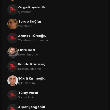
Özge Kayakutlu
Çevirmen
Serap Sağlar
Yönetmen
Ahmet Türkoğlu
Yönetmen Yardımcısı
Emre Satı
Dekor Tasarım
Funda Karasaç
Kostüm Tasarım
Şükrü Kırımoğlu
Işık Tasarımı
Tülay Vural
Sahne Amiri
Alper Şengönül