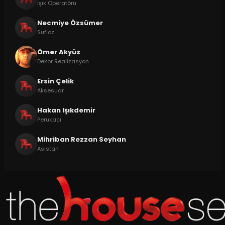
Işık Operatörü
Necmiye Özsümer
Suflöz
Ömer Akyüz
Dekor Realizasyon
Ersin Çelik
Aksesuar
Hakan Işıkdemir
Perukacı
Mihriban Rezzan Seyhan
Asistan