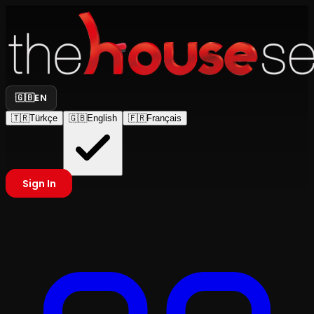
🇬🇧
EN
🇹🇷
Türkçe
🇬🇧
English
🇫🇷
Français
Sign In