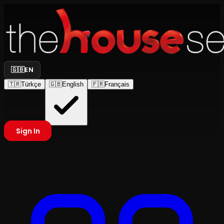
🇬🇧
EN
🇹🇷
Türkçe
🇬🇧
English
🇫🇷
Français
Sign In