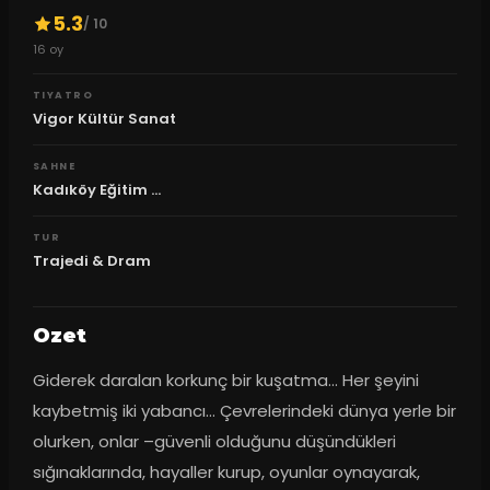
5.3
/ 10
16
oy
TIYATRO
Vigor Kültür Sanat
SAHNE
Kadıköy Eğitim ...
TUR
Trajedi & Dram
Ozet
Giderek daralan korkunç bir kuşatma... Her şeyini 
kaybetmiş iki yabancı... Çevrelerindeki dünya yerle bir 
olurken, onlar –güvenli olduğunu düşündükleri 
sığınaklarında, hayaller kurup, oyunlar oynayarak, 