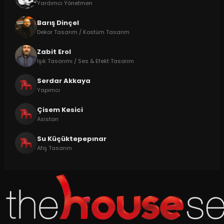
Yardımcı Yönetmen
Barış Dinçel
Dekor Tasarım / Kostüm Tasarım
Zabit Erol
Işık Tasarımı / Ses & Efekt Tasarım
Serdar Akkaya
Yapımcı
Çisem Kesici
Asistan
Su Küçüktepepınar
Afiş Tasarım