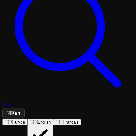
Search...
🇬🇧
EN
🇹🇷
Türkçe
🇬🇧
English
🇫🇷
Français