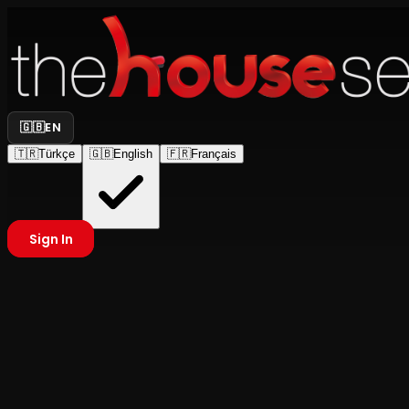
🇬🇧
EN
🇹🇷
Türkçe
🇬🇧
English
🇫🇷
Français
Sign In