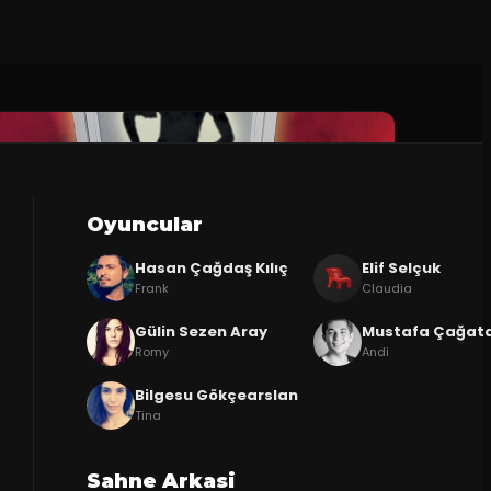
Oyuncular
Hasan Çağdaş Kılıç
Elif Selçuk
Frank
Claudia
Gülin Sezen Aray
Mustafa Çağata
Romy
Andi
Bilgesu Gökçearslan
Tina
Sahne Arkasi