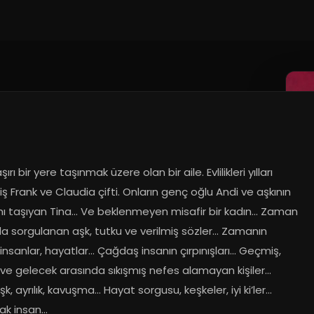
2022
ırı bir yere taşınmak üzere olan bir aile. Evlilikleri yılları 
ş Frank ve Claudia çifti. Onların genç oğlu Andi ve aşkının 
ı taşıyan Tina... Ve beklenmeyen misafir bir kadın... Zaman 
a sorgulanan aşk, tutku ve verilmiş sözler... Zamanın 
 insanlar, hayatlar... Çağdaş insanın çırpınışları... Geçmiş, 
e gelecek arasında sıkışmış nefes alamayan kişiler... 
 aşk, ayrılık, kavuşma... Hayat sorgusu, keşkeler, iyi ki’ler... 
lak insan...