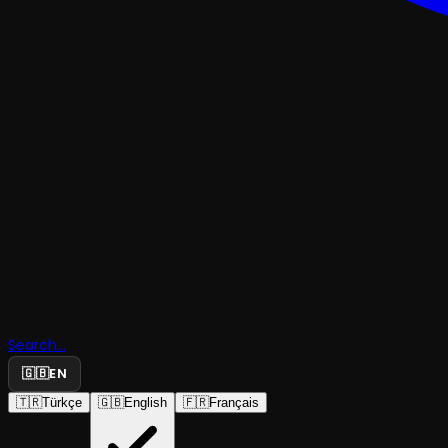
TRAJEDI & DRAM
Geçmişten
Search...
Gelen Kad
🇬🇧
EN
🇹🇷
Türkçe
🇬🇧
English
🇫🇷
Français