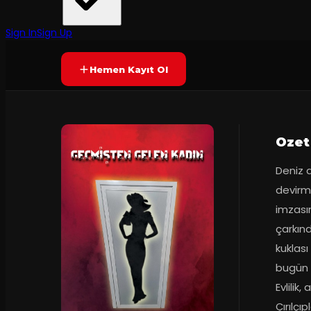
Van Devlet Tiyatrosu
·
Denizli Hasan K...
6.8
70
dakika
Prömiyer
31.03.
(
13
oy)
YAKINDA
+13
Sign In
Sign Up
Hemen Kayıt Ol
Ozet
Deniz aş
devirmi
imzasın
çarkınd
kuklası
bugün v
Evlilik,
Çırılçıp