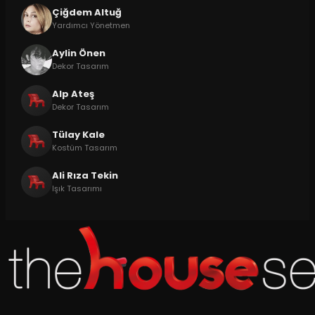
Çiğdem Altuğ
Yardımcı Yönetmen
Aylin Önen
Dekor Tasarım
Alp Ateş
Dekor Tasarım
Tülay Kale
Kostüm Tasarım
Ali Rıza Tekin
Işık Tasarımı