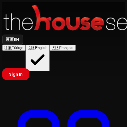
🇬🇧
EN
🇹🇷
Türkçe
🇬🇧
English
🇫🇷
Français
Sign In