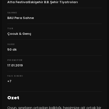
Atta FestivalEskişehir B.B. Şehir Tiyatroları
SAHNE
BAU Pera Sahne
TUR
Çocuk & Genç
SURE
50
dk
PROMIYER
17.01.2019
YAS SINIRI
+7
Ozet
Oyun, sınırların ortadan kalktığı, hepimize ait ortak bir 