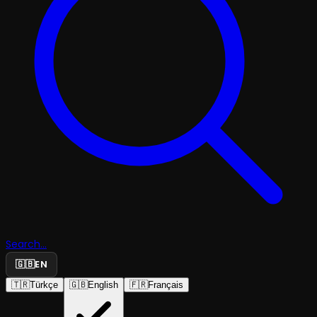
Search...
🇬🇧
EN
🇹🇷
Türkçe
🇬🇧
English
🇫🇷
Français