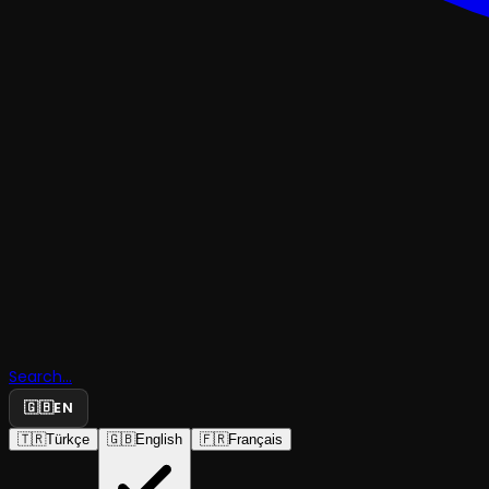
TRAJEDI & DRAM
Search...
Gece Boyu
🇬🇧
EN
🇹🇷
Türkçe
🇬🇧
English
🇫🇷
Français