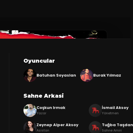
Oyuncular
Batuhan Soyaslan
Burak Yılmaz
Sahne Arkasi
Coşkun Irmak
İsmail Aksoy
Yazar
Yönetmen
Zeynep Alper Aksoy
Tuğba Taşda
Asistan
Sahne Amiri