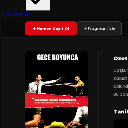
Tiyatro Avare
·
Sahne Aznavur
Prömiyer
06.01.2016
Yetersiz oy
YAKINDA
Sign In
Sign Up
Fragmani Izle
Hemen Kayıt Ol
Ozet
Coşkun
dürüst 
bölündü
Bu bamb
Tani