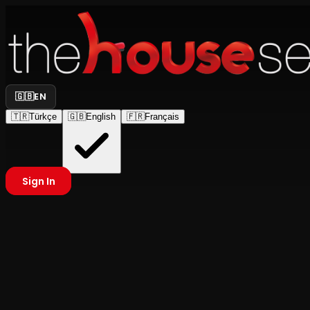
🇬🇧
EN
🇹🇷
Türkçe
🇬🇧
English
🇫🇷
Français
Sign In