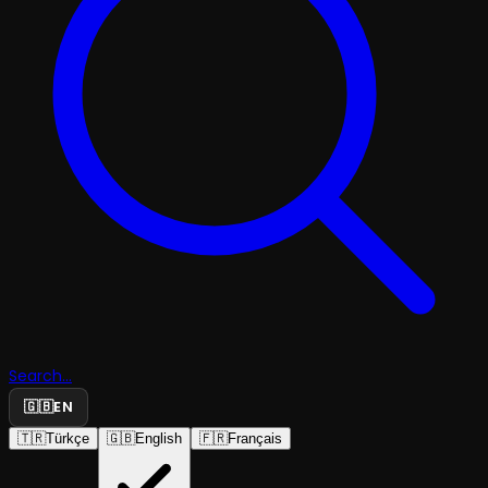
Search...
🇬🇧
EN
🇹🇷
Türkçe
🇬🇧
English
🇫🇷
Français