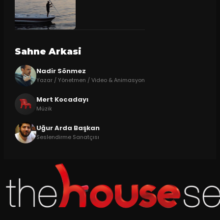
Sahne Arkasi
Nadir Sönmez
Yazar / Yönetmen / Video & Animasyon
Mert Kocadayı
Müzik
Uğur Arda Başkan
Seslendirme Sanatçısı