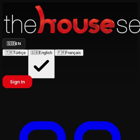
🇬🇧
EN
🇹🇷
Türkçe
🇬🇧
English
🇫🇷
Français
Sign In