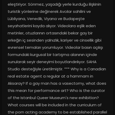
eleştiriyor. Sönmez, yaşadığı yerle kurduğu ilişkinin 
turistik yönlerine değinerek Avcılar sahilini ve 
Lübliyana, Venedik, Viyana ve Budapeşte 
seyahatlerini kayda alıyor. Videolara eşlik eden 
metinler, otuzlarının ortasındaki bekar gay bir 
erkeğin iç sesinden yalnızlık, kariyer ve cinsellik gibi 
evrensel temaları yorumluyor. Videolar basın açılışı 
formundaki kurgusal bir tartışma alanının içinde 
sunularak seyir deneyimi boyutlandırılıyor. SAHA 
Studio desteğiyle üretilmiştir. *** Why is a Canadian 
real estate agent a regular at a hammam in 
Aksaray? If a gay man has a vasectomy, what does 
this mean for performance art? Who is the curator 
of the Istanbul Queer Museum's new exhibition? 
What courses will be included in the curriculum of 
the porn acting academy to be established parallel 