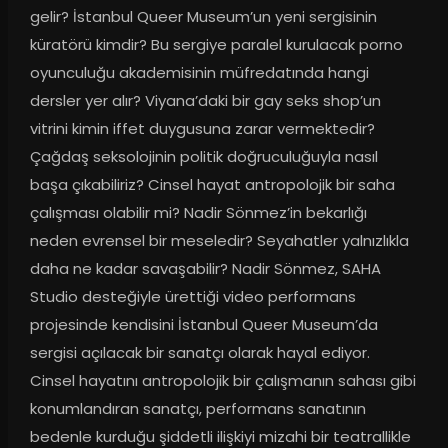
gelir? İstanbul Queer Museum’un yeni sergisinin 
küratörü kimdir? Bu sergiye paralel kurulacak porno 
oyunculuğu akademisinin müfredatında hangi 
dersler yer alır? Viyana’daki bir gay seks shop’un 
vitrini kimin iffet duygusuna zarar vermektedir? 
Çağdaş seksolojinin politik doğruculuğuyla nasıl 
başa çıkabiliriz? Cinsel hayat antropolojik bir saha 
çalışması olabilir mi? Nadir Sönmez’in bekarlığı 
neden evrensel bir meseledir? Seyahatler yalnızlıkla 
daha ne kadar savaşabilir? Nadir Sönmez, SAHA 
Studio desteğiyle ürettiği video performans 
projesinde kendisini İstanbul Queer Museum’da 
sergisi açılacak bir sanatçı olarak hayal ediyor. 
Cinsel hayatını antropolojik bir çalışmanın sahası gibi 
konumlandıran sanatçı, performans sanatının 
bedenle kurduğu şiddetli ilişkiyi mizahi bir teatrallikle 