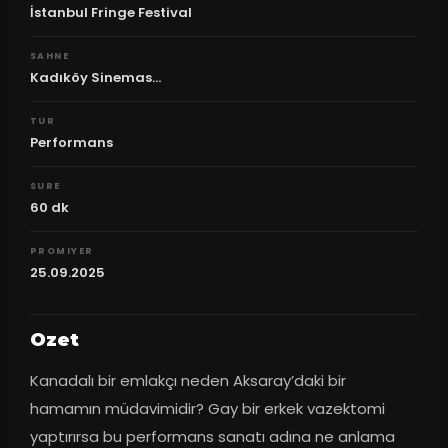
İstanbul Fringe Festival
SAHNE
Kadıköy Sinemas...
TUR
Performans
SURE
60
dk
PROMIYER
25.09.2025
Ozet
Kanadalı bir emlakçı neden Aksaray’daki bir 
hamamın müdavimidir? Gay bir erkek vazektomi 
yaptırırsa bu performans sanatı adına ne anlama 