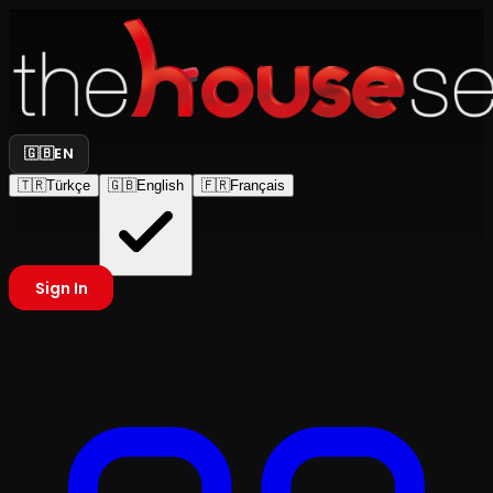
🇬🇧
EN
🇹🇷
Türkçe
🇬🇧
English
🇫🇷
Français
Sign In