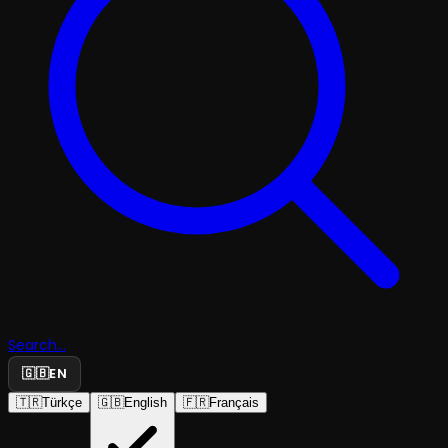
Search...
🇬🇧
EN
🇹🇷
Türkçe
🇬🇧
English
🇫🇷
Français