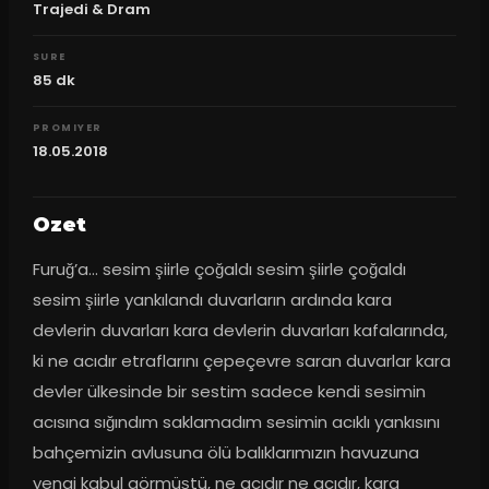
Trajedi & Dram
SURE
85
dk
PROMIYER
18.05.2018
Ozet
Furuğ’a... sesim şiirle çoğaldı sesim şiirle çoğaldı 
sesim şiirle yankılandı duvarların ardında kara 
devlerin duvarları kara devlerin duvarları kafalarında, 
ki ne acıdır etraflarını çepeçevre saran duvarlar kara 
devler ülkesinde bir sestim sadece kendi sesimin 
acısına sığındım saklamadım sesimin acıklı yankısını 
bahçemizin avlusuna ölü balıklarımızın havuzuna 
yengi kabul görmüştü, ne acıdır ne acıdır, kara 