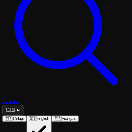
Search...
🇬🇧
EN
🇹🇷
Türkçe
🇬🇧
English
🇫🇷
Français