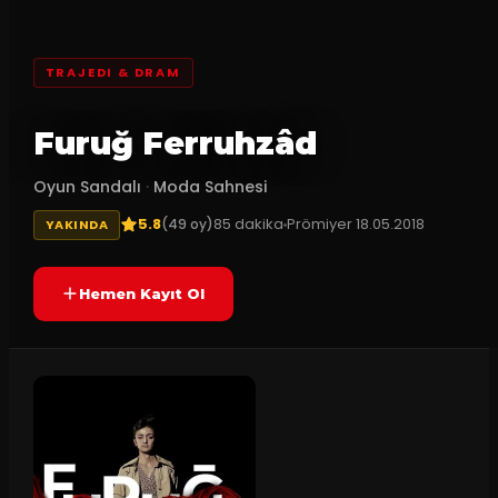
TRAJEDI & DRAM
Furuğ Ferruhzâd
Oyun Sandalı
·
Moda Sahnesi
5.8
85
dakika
Prömiyer
18.05.2018
(
49
oy)
YAKINDA
Hemen Kayıt Ol