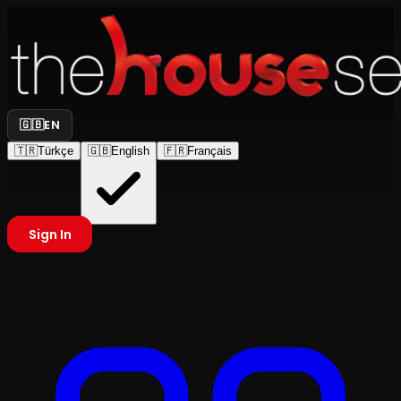
🇬🇧
EN
🇹🇷
Türkçe
🇬🇧
English
🇫🇷
Français
Sign In