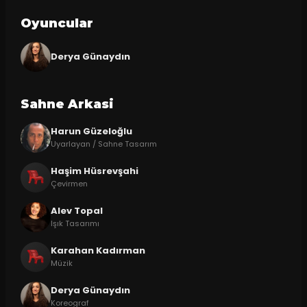
Oyuncular
Derya Günaydın
Sahne Arkasi
Harun Güzeloğlu
Uyarlayan / Sahne Tasarım
Haşim Hüsrevşahi
Çevirmen
Alev Topal
Işık Tasarımı
Karahan Kadırman
Müzik
Derya Günaydın
Koreograf