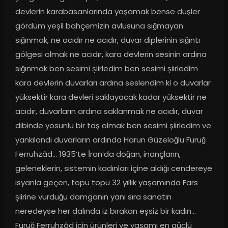
devlerin karabasanlarında yaşamak bense düşler 
gördüm yeşil bahçemizin avlusuna sığmayan 
sığınmak, ne acıdır ne acıdır, duvar diplerinin sığıntı 
gölgesi olmak ne acıdır, kara devlerin sesinin ardına 
sığınmak ben sesimi şiirledim ben sesimi şiirledim 
kara devlerin duvarları ardına seslendim ki o duvarlar 
yüksektir kara devleri saklayacak kadar yüksektir ne 
acıdır, duvarların ardına saklanmak ne acıdır, duvar 
dibinde yosunlu bir taş olmak ben sesimi şiirledim ve 
yankılandı duvarların ardında Harun Güzeloğlu Furuğ 
Ferruhzâd... 1935’te İran’da doğan, inançların, 
geleneklerin, sistemin kadınları içine aldığı cendereye 
isyanla geçen, topu topu 32 yıllık yaşamında Fars 
şiirine vurduğu damganın yanı sıra sanatın 
neredeyse her dalında iz bırakan eşsiz bir kadın... 
Furuğ Ferruhzâd için ürünleri ve yaşamı en güçlü 