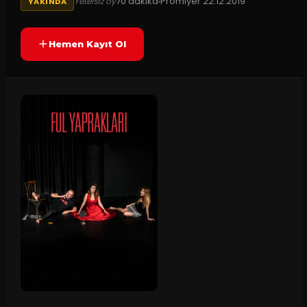
70
dakika
Prömiyer
22.12.2019
Yetersiz oy
YAKINDA
Hemen Kayıt Ol