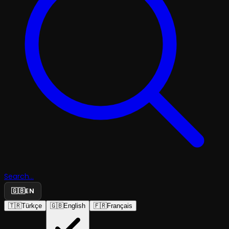
Search...
🇬🇧
EN
🇹🇷
Türkçe
🇬🇧
English
🇫🇷
Français