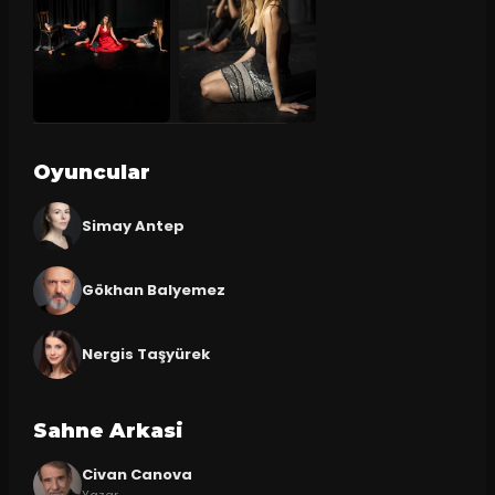
Oyuncular
Simay Antep
Gökhan Balyemez
Nergis Taşyürek
Sahne Arkasi
Civan Canova