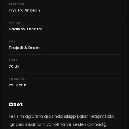
TIYATRO
Tiyatro Anbean
SAHNE
Kadıköy Theatro...
TUR
Trajedi & Dram
SURE
70
dk
PROMIYER
22.12.2019
Ozet
İletişim ağlarının arasında sıkışıp kalan iletişimsizlik 
içindeki insanların var olma ve sesleri çıkmadığı 