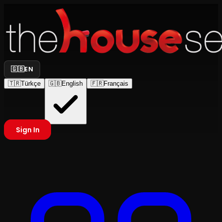
🇬🇧
EN
🇹🇷
Türkçe
🇬🇧
English
🇫🇷
Français
Sign In