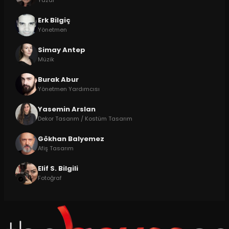
Yazar
Erk Bilgiç
Yönetmen
Simay Antep
Müzik
Burak Abur
Yönetmen Yardımcısı
Yasemin Arslan
Dekor Tasarım / Kostüm Tasarım
Gökhan Balyemez
Afiş Tasarım
Elif S. Bilgili
Fotoğraf