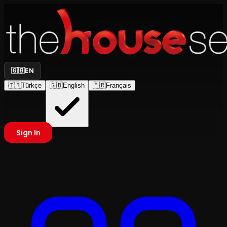
🇬🇧
EN
🇹🇷
Türkçe
🇬🇧
English
🇫🇷
Français
Sign In