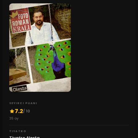
SEYIRCI PUANI
7.2
/ 10
35
oy
TIYATRO
Tiyatro Alesta