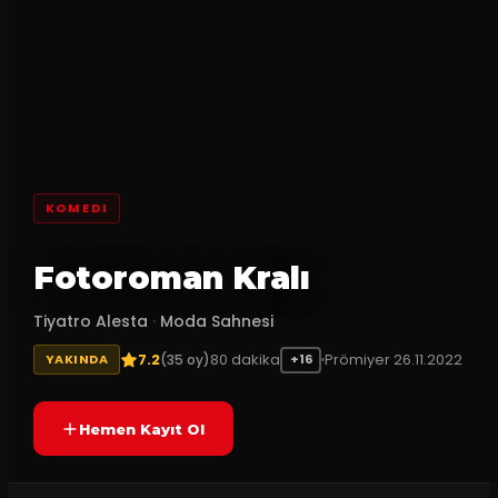
KOMEDI
Fotoroman Kralı
Tiyatro Alesta
·
Moda Sahnesi
7.2
80
dakika
Prömiyer
26.11.2022
(
35
oy)
YAKINDA
+16
Hemen Kayıt Ol