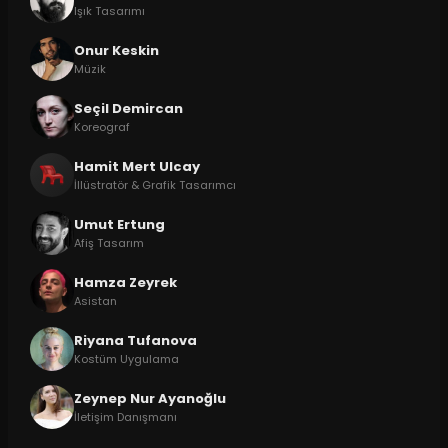
Işık Tasarımı
Onur Keskin
Müzik
Seçil Demircan
Koreograf
Hamit Mert Ulcay
İllüstratör & Grafik Tasarımcı
Umut Ertung
Afiş Tasarım
Hamza Zeyrek
Asistan
Riyana Tufanova
Kostüm Uygulama
Zeynep Nur Ayanoğlu
İletişim Danışmanı