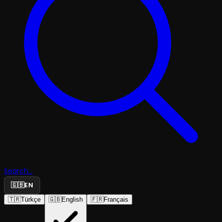
Search...
🇬🇧
EN
🇹🇷
Türkçe
🇬🇧
English
🇫🇷
Français