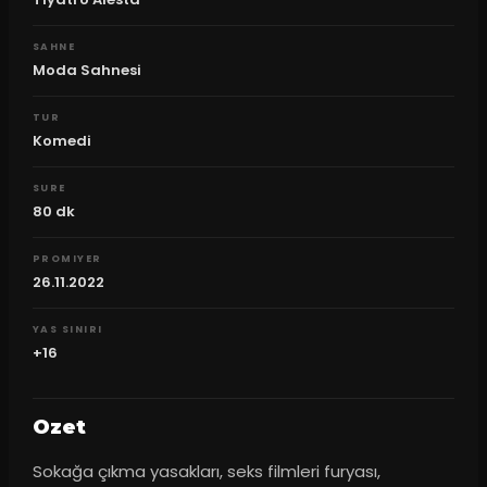
SAHNE
Moda Sahnesi
TUR
Komedi
SURE
80
dk
PROMIYER
26.11.2022
YAS SINIRI
+16
Ozet
Sokağa çıkma yasakları, seks filmleri furyası, 