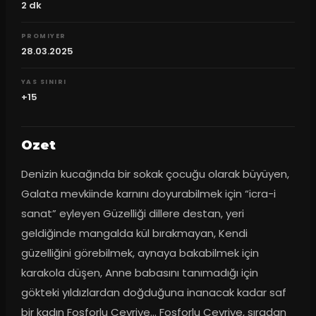
2
dk
PROMIYER
28.03.2025
YAS SINIRI
+15
Ozet
Denizin kucağında bir sokak çocuğu olarak büyüyen, 
Galata mevkiinde karnını doyurabilmek için “icra-i 
sanat” eyleyen Güzelliği dillere destan, yeri 
geldiğinde mangalda kül bırakmayan, Kendi 
güzelliğini görebilmek, aynaya bakabilmek için 
karakola düşen, Anne babasını tanımadığı için 
gökteki yıldızlardan doğduğuna inanacak kadar saf 
bir kadın Fosforlu Cevriye… Fosforlu Cevriye, sıradan 