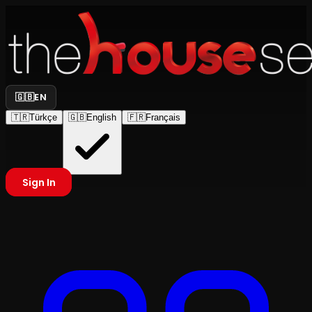
🇬🇧
EN
🇹🇷
Türkçe
🇬🇧
English
🇫🇷
Français
Sign In