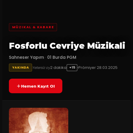
MÜZIKAL & KABARE
Fosforlu Cevriye Müzikali
Sahneser Yapım
·
01 Burda PGM
2
dakika
Prömiyer
28.03.2025
Yetersiz oy
YAKINDA
+15
Hemen Kayıt Ol