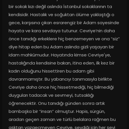
bir sokak kızı değil aslında İstanbul sokaklarının ta 
kendisidir. Hastalık ve soğuktan ölüme yaklaştığı o 
gece, karşısına çıkan esrarengiz bir Adam sayesinde 
hayata ve kara sevdaya tutunur. Cevriye’nin daha 
önce tanıdığı erkeklere hiç benzemeyen ve ona “siz” 
diye hitap eden bu Adam aslında gizli yaşayan bir 
idam mahkûmudur. Hayatında kimse Cevriye'ye, 
hastalığında kendisine bakan, itina eden, ilk kez bir 
kadın olduğunu hissettiren bu adam gibi 
davranmamıştır. Bu yabancıyı tanımasıyla birlikte 
Cevriye daha önce hiç hissetmediği, hiç bilmediği 
duyguları tadacak ve sevmeyi, tutsaklığı 
öğrenecektir. Onu tanıdığı günden sonra artık 
bambaşka bir “insan” olmuştur. Hapis, sürgün, 
aradan geçen zaman ve türlü belalara rağmen bu 
aşktan vazgeçmeyen Cevriye, sevdiği için her şeyi 