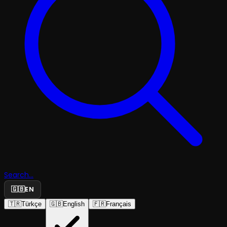
Search...
🇬🇧
EN
🇹🇷
Türkçe
🇬🇧
English
🇫🇷
Français