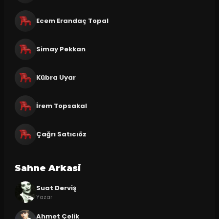
Ecem Erandaç Topal
Simay Pekkan
Kübra Uyar
İrem Topsakal
Çağrı Satıcıöz
Sahne Arkasi
Suat Derviş
Yazar
Ahmet Çelik