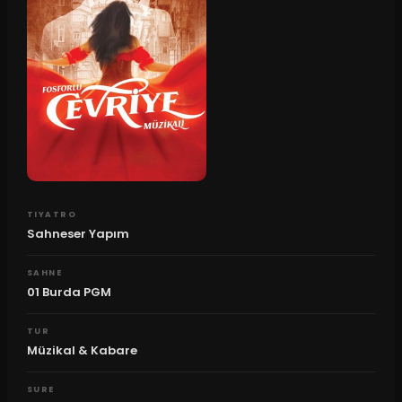
TIYATRO
Sahneser Yapım
SAHNE
01 Burda PGM
TUR
Müzikal & Kabare
SURE