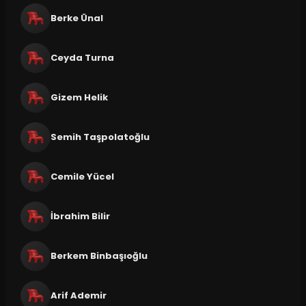
Berke Ünal
Ceyda Turna
Gizem Helik
Semih Taşpolatoğlu
Cemile Yücel
İbrahim Bilir
Berkem Binbaşıoğlu
Arif Ademir