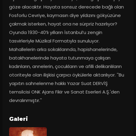
göze alacaktır. Hayata sonsuz derecede bağlı olan 
Fosforlu Cevriye, kaymasın diye yıldızını gökyüzüne 
çakmak isterken, hayat ona ne sürpriz hazırlıyor? 
Oyunda 1930-40’lı yılların İstanbul’u zengin 
tasvirleriyle Müzikal Formatıyla sunuluyor. 
Mahallelerin arka sokaklarında, hapishanelerinde, 
batakhanelerinde hayata tutunmaya çalışan 
kadınların, annelerin, çocukların ve afilli delikanlıların 
otoriteyle olan ilişkisi çarpıcı öykülerle aktarılıyor. ''Bu 
yapıtın sahnelenme hakkı Yazar Suat DERVİŞ 
temsilcisi ONK Ajans Fikir ve Sanat Eserleri A.Ş.'den 
devralınmıştır.''
Galeri