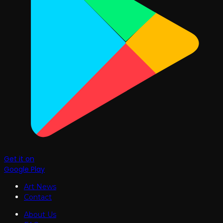
Get it on
Google Play
Art News
Contact
About Us