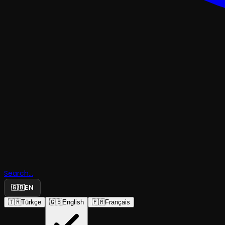
ÇOCUK & GENÇPANTOMIM
Search...
Fısıltı Oda
🇬🇧
EN
🇹🇷
Türkçe
🇬🇧
English
🇫🇷
Français