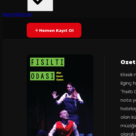
Mimbaz Tiyatro
·
Kağıthane Sadab...
Yetersiz oy
YAKINDA
+6
Sign In
Sign Up
Hemen Kayıt Ol
Ozet
Klasik
ilginç 
‘'Fısıl
nota y
hatırla
olan k
müziğin
olarak 