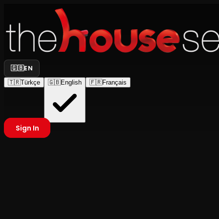
🇬🇧
EN
🇹🇷
Türkçe
🇬🇧
English
🇫🇷
Français
Sign In