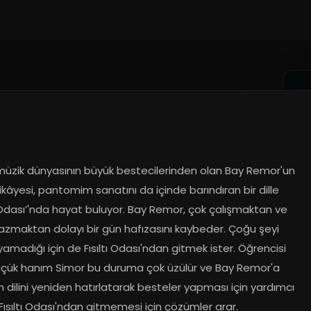
 müzik dünyasının büyük bestecilerinden olan Bay Remor'un 
hikâyesi, pantomim sanatını da içinde barındıran bir dille 
tı Odası’'nda hayat buluyor. Bay Remor, çok çalışmaktan ve 
azmaktan dolayı bir gün hafızasını kaybeder. Çoğu şeyi 
yamadığı için de Fısıltı Odası'ndan gitmek ister. Öğrencisi 
üçük hanım Simor bu duruma çok üzülür ve Bay Remor'a 
 dilini yeniden hatırlatarak besteler yapması için yardımcı 
Fısıltı Odası'ndan gitmemesi için çözümler arar.