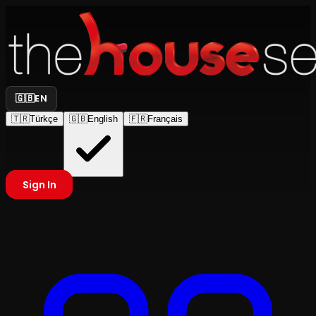
🇬🇧
EN
🇹🇷
Türkçe
🇬🇧
English
🇫🇷
Français
Sign In