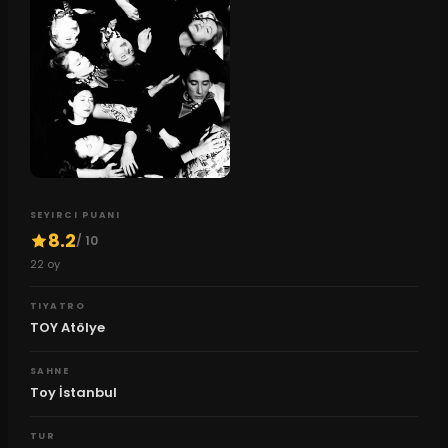
SEYIRCI PUANI
8.2
/ 10
22
oy
TIYATRO
TOY Atölye
SAHNE
Toy İstanbul
TUR