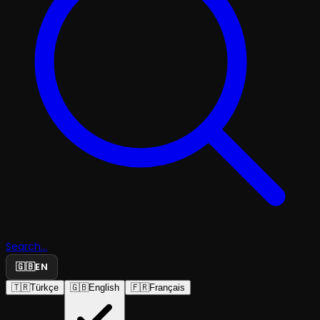
Search...
🇬🇧
EN
🇹🇷
Türkçe
🇬🇧
English
🇫🇷
Français