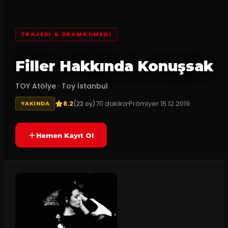
TRAJEDI & DRAMKOMEDI
Filler Hakkında Konuşsak
TOY Atölye
·
Toy İstanbul
8.2
70
dakika
Prömiyer
15.12.2019
(
22
oy)
YAKINDA
Hemen Kayıt Ol