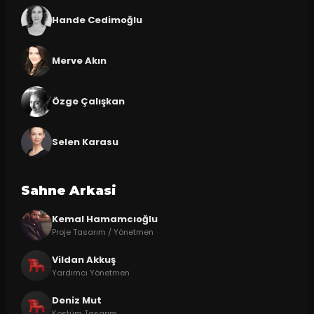
Hande Cedimoğlu
Merve Akın
Özge Çalışkan
Selen Karasu
Sahne Arkasi
Kemal Hamamcıoğlu
Proje Tasarım / Yönetmen
Vildan Akkuş
Yardımcı Yönetmen
Deniz Mut
Kostüm Tasarım