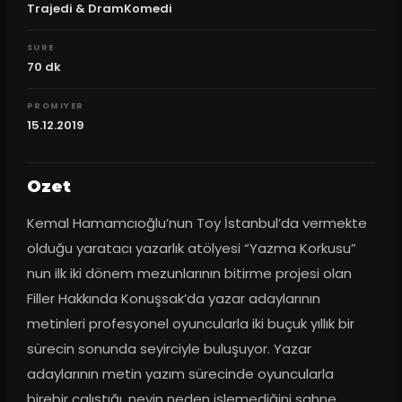
Trajedi & DramKomedi
SURE
70
dk
PROMIYER
15.12.2019
Ozet
Kemal Hamamcıoğlu’nun Toy İstanbul’da vermekte 
olduğu yaratacı yazarlık atölyesi “Yazma Korkusu” 
nun ilk iki dönem mezunlarının bitirme projesi olan 
Filler Hakkında Konuşsak’da yazar adaylarının 
metinleri profesyonel oyuncularla iki buçuk yıllık bir 
sürecin sonunda seyirciyle buluşuyor. Yazar 
adaylarının metin yazım sürecinde oyuncularla 
birebir çalıştığı, neyin neden işlemediğini sahne 