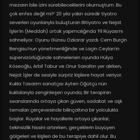
mezarın bile izini sürebileceklerini okumuştum. Bu 
çok enfes değil mi?’ 20 yıla yakın süredir tiyatro 
severleri oyunlarıyla buluşturan Bitiyatro ve Nejat 
İşler’in (Meddah) ortak yapımcılığında ‘Fil Rüyası’nı 
sahneliyor. Oyunu Günsu Özkarar yazdı. Cem Burçin 
Bengisu’nun yönetmenliğinde ve Laçin Ceylan’ın 
süpervizörlüğünde sahnelenen oyunda Hülya 
Köseoğlu, Arbil Tabur ve Onur Sarıaltın yer alırken, 
Nejat İşler de sesiyle sürpriz kişilere hayat veriyor. 
Kukla Tasarım sanatçısı Ayten Öğütçü nün 
kuklalarıyla zenginleşen oyunda; Bir terapinin 
seanslarında ortaya çıkan güven, sadakat ve aşk 
temaları çerçevesinde bilinçaltına bir yolculukla 
başlar. Rüyalar ve hayallerle ortaya çıkanlar, 
tekinsizlik hissini artırırken, gerçeklerin büyüyen 
gölgeleri ve kişileri de bu terapiye dahil olur. Bu 