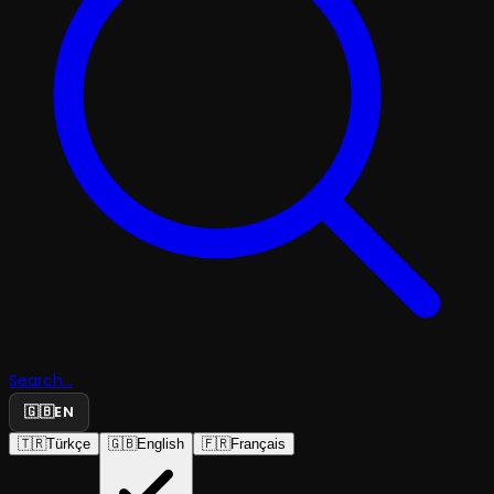
Search...
🇬🇧
EN
🇹🇷
Türkçe
🇬🇧
English
🇫🇷
Français