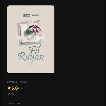
SEYIRCI PUANI
6.8
/ 10
44
oy
TIYATRO