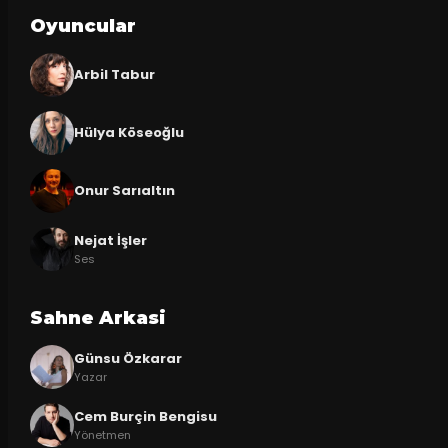
Oyuncular
Arbil Tabur
Hülya Köseoğlu
Onur Sarıaltın
Nejat İşler
Ses
Sahne Arkasi
Günsu Özkarar
Yazar
Cem Burçin Bengisu
Yönetmen