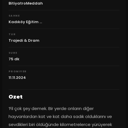
BitiyatroMeddah
SAHNE
Kadıköy Eğitim ...
TUR
Trajedi & Dram
SURE
75
dk
PROMIYER
11.11.2024
Ozet
‘Fil çok şey demek. Bir yerde onların diğer 
hayvanlardan kat ve kat daha sadık olduklarını ve 
sevdikleri biri öldüğünde kilometrelerce yürüyerek 