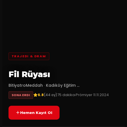
TRAJEDI & DRAM
Fil Rüyası
BitiyatroMeddah
·
Kadıköy Eğitim ...
6.8
75
dakika
Prömiyer
11.11.2024
(
44
oy)
SONA ERDI
Hemen Kayıt Ol