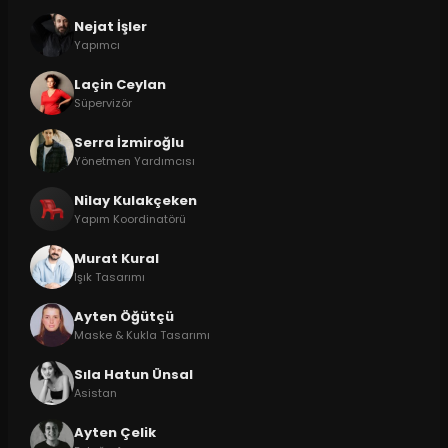
Nejat İşler
Yapımcı
Laçin Ceylan
Süpervizör
Serra İzmiroğlu
Yönetmen Yardımcısı
Nilay Kulakçeken
Yapım Koordinatörü
Murat Kural
Işık Tasarımı
Ayten Öğütçü
Maske & Kukla Tasarımı
Sıla Hatun Ünsal
Asistan
Ayten Çelik