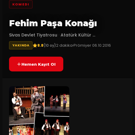
KOMEDI
Fehim Paşa Konağı
Sivas Devlet Tiyatrosu
·
Atatürk Kültür ...
8.8
2
dakika
Prömiyer
06.10.2016
(
10
oy)
YAKINDA
Hemen Kayıt Ol