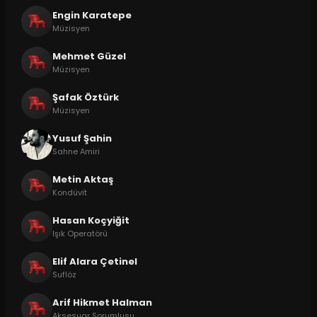
Engin Karatepe
Müzisyen
Mehmet Güzel
Müzisyen
Şafak Öztürk
Müzisyen
Yusuf Şahin
Sahne Amiri
Metin Aktaş
Kondüvit
Hasan Koçyiğit
Işık Operatörü
Elif Alara Çetinel
Suflöz
Arif Hikmet Halman
Aksesuar Sorumlusu