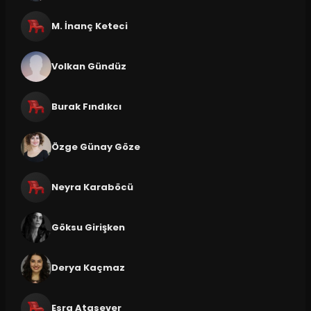
M. İnanç Keteci
Volkan Gündüz
Burak Fındıkcı
Özge Günay Göze
Neyra Karaböcü
Göksu Girişken
Derya Kaçmaz
Esra Atasever