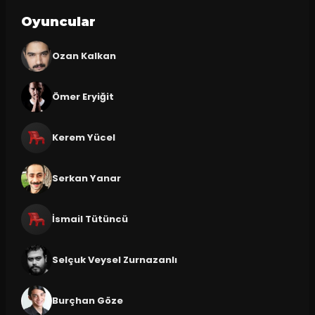
Oyuncular
Ozan Kalkan
Ömer Eryiğit
Kerem Yücel
Serkan Yanar
İsmail Tütüncü
Selçuk Veysel Zurnazanlı
Burçhan Göze