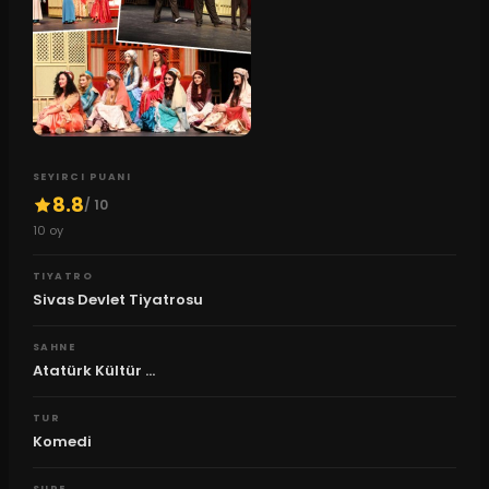
SEYIRCI PUANI
8.8
/ 10
10
oy
TIYATRO
Sivas Devlet Tiyatrosu
SAHNE
Atatürk Kültür ...
TUR
Komedi