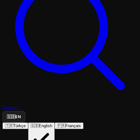
Search...
🇬🇧
EN
🇹🇷
Türkçe
🇬🇧
English
🇫🇷
Français