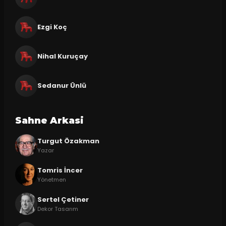
Ezgi Koç
Nihal Kuruçay
Sedanur Ünlü
Sahne Arkasi
Turgut Özakman
Yazar
Tomris İncer
Yönetmen
Sertel Çetiner
Dekor Tasarım