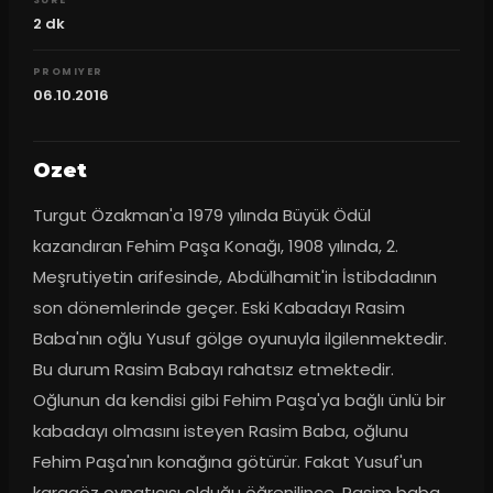
SURE
2
dk
PROMIYER
06.10.2016
Ozet
Turgut Özakman'a 1979 yılında Büyük Ödül 
kazandıran Fehim Paşa Konağı, 1908 yılında, 2. 
Meşrutiyetin arifesinde, Abdülhamit'in İstibdadının 
son dönemlerinde geçer. Eski Kabadayı Rasim 
Baba'nın oğlu Yusuf gölge oyunuyla ilgilenmektedir. 
Bu durum Rasim Babayı rahatsız etmektedir. 
Oğlunun da kendisi gibi Fehim Paşa'ya bağlı ünlü bir 
kabadayı olmasını isteyen Rasim Baba, oğlunu 
Fehim Paşa'nın konağına götürür. Fakat Yusuf'un 
karagöz oynatıcısı olduğu öğrenilince, Rasim baba 