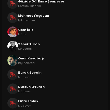
Güzide Gül Emre Şengezer
Kostüm Tasarım
Mehmet Yaşayan
Işık Tasarımı
Cem İdiz
Müzik
Yener Turan
Koreograf
Onur Kayabaşı
Reji Asistanı
Burak Seçgin
Müzisyen
Dursun Erturan
Müzisyen
Emre Emlak
Müzisyen