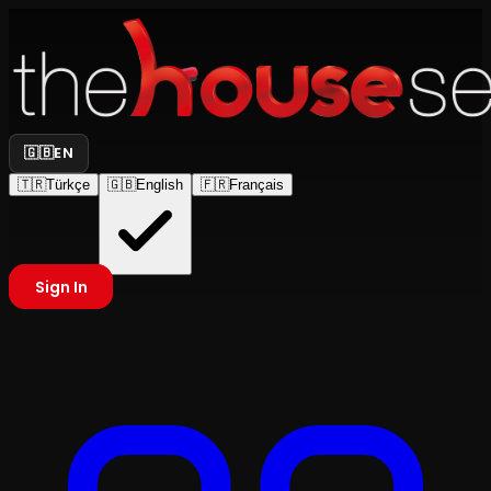
🇬🇧
EN
🇹🇷
Türkçe
🇬🇧
English
🇫🇷
Français
Sign In