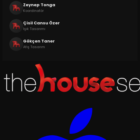
Zeynep Tonga
Koordinatör
Çisil Cansu Özer
Işık Tasarımı
Gökçen Taner
Afiş Tasarım