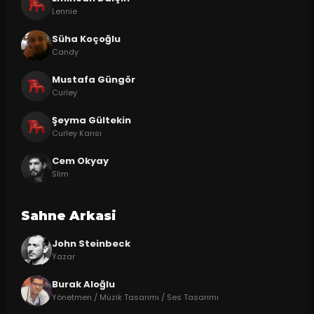
Lennie
Süha Koçoğlu
Candy
Mustafa Güngör
Curley
Şeyma Gültekin
Curley Karısı
Cem Okyay
Slim
Sahne Arkasi
John Steinbeck
Yazar
Burak Aloğlu
Yönetmen / Müzik Tasarımı / Ses Tasarımı