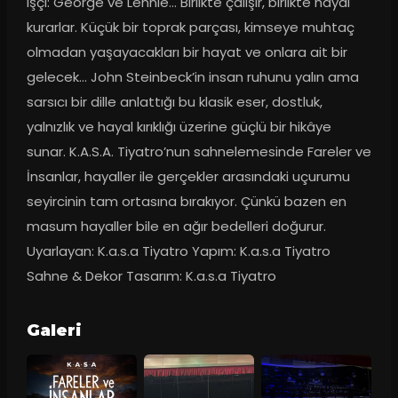
işçi: George ve Lennie… Birlikte çalışır, birlikte hayal 
kurarlar. Küçük bir toprak parçası, kimseye muhtaç 
olmadan yaşayacakları bir hayat ve onlara ait bir 
gelecek… John Steinbeck’in insan ruhunu yalın ama 
sarsıcı bir dille anlattığı bu klasik eser, dostluk, 
yalnızlık ve hayal kırıklığı üzerine güçlü bir hikâye 
sunar. K.A.S.A. Tiyatro’nun sahnelemesinde Fareler ve 
İnsanlar, hayaller ile gerçekler arasındaki uçurumu 
seyircinin tam ortasına bırakıyor. Çünkü bazen en 
masum hayaller bile en ağır bedelleri doğurur. 
Uyarlayan: K.a.s.a Tiyatro Yapım: K.a.s.a Tiyatro 
Sahne & Dekor Tasarım: K.a.s.a Tiyatro
Galeri