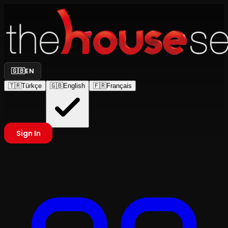
🇬🇧
EN
🇹🇷
Türkçe
🇬🇧
English
🇫🇷
Français
Sign In