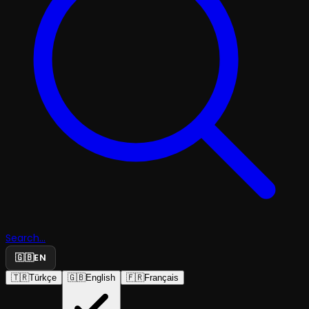
Search...
🇬🇧
EN
🇹🇷
Türkçe
🇬🇧
English
🇫🇷
Français