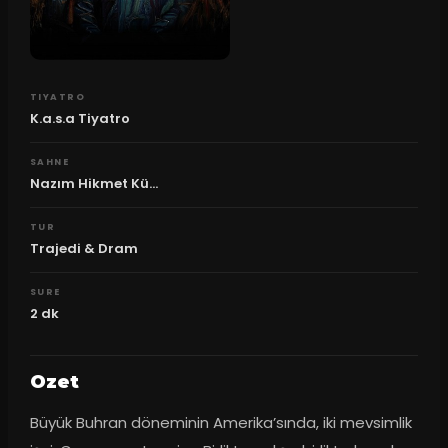
TIYATRO
K.a.s.a Tiyatro
SAHNE
Nazım Hikmet Kü...
TUR
Trajedi & Dram
SURE
2
dk
Ozet
Büyük Buhran döneminin Amerika’sında, iki mevsimlik 