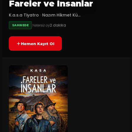
Fareler ve İnsanlar
K.a.s.a Tiyatro
·
Nazım Hikmet Kü...
2
dakika
Yetersiz oy
SAHNEDE
Hemen Kayıt Ol