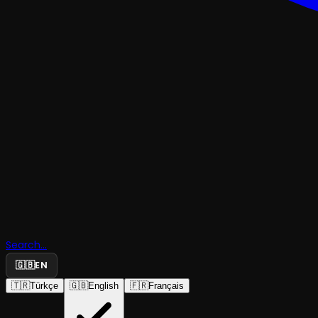
TRAJEDI & DRAM
Fareler ve
Search...
İnsanlar
🇬🇧
EN
🇹🇷
Türkçe
🇬🇧
English
🇫🇷
Français