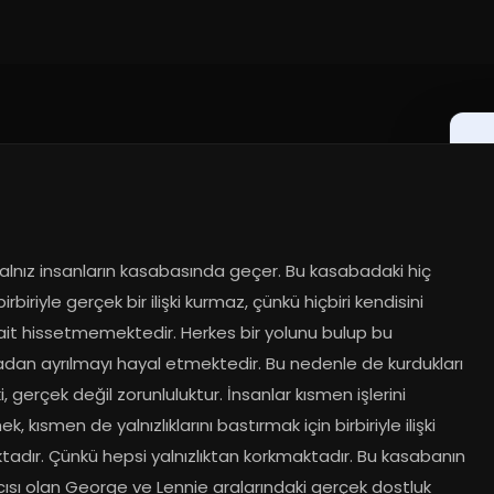
alnız insanların kasabasında geçer. Bu kasabadaki hiç 
irbiriyle gerçek bir ilişki kurmaz, çünkü hiçbiri kendisini 
ait hissetmemektedir. Herkes bir yolunu bulup bu 
dan ayrılmayı hayal etmektedir. Bu nedenle de kurdukları 
şki, gerçek değil zorunluluktur. İnsanlar kısmen işlerini 
k, kısmen de yalnızlıklarını bastırmak için birbiriyle ilişki 
adır. Çünkü hepsi yalnızlıktan korkmaktadır. Bu kasabanın 
ısı olan George ve Lennie aralarındaki gerçek dostluk 