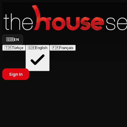
🇬🇧
EN
🇹🇷
Türkçe
🇬🇧
English
🇫🇷
Français
Sign In