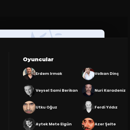
Oyuncular
Erdem Irmak
Volkan Dinç
Veysel Sami Berikan
Nuri Karadeniz
Utku Oğuz
Ferdi Yıldız
Aytek Mete Elgün
Azer Şelte