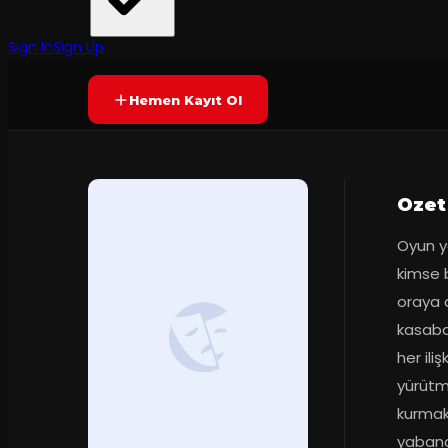
Kocaeli Şehir Tiyatroları
·
Süleyman Demire...
8.9
2
dakika
Prömiyer
25.02.2016
(
69
oy)
YAKINDA
Sign In
Sign Up
Hemen Kayıt Ol
Ozet
Oyun y
kimse b
oraya 
kasaba
her ili
yürütme
kurmakt
yabanc