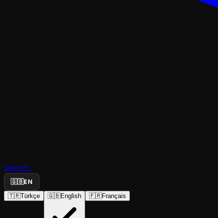
TRAJEDI & DRAM
Search...
Fare Kapan
🇬🇧
EN
🇹🇷
Türkçe
🇬🇧
English
🇫🇷
Français