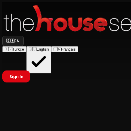
🇬🇧
EN
🇹🇷
Türkçe
🇬🇧
English
🇫🇷
Français
Sign In