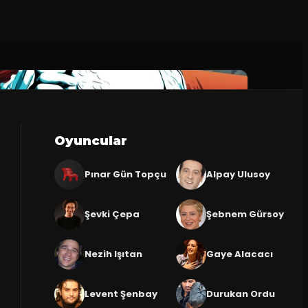
Oyuncular
Pınar Gün Topçu
Alpay Ulusoy
Şevki Çepa
Şebnem Gürsoy
Nezih Işıtan
Gaye Alacacı
Levent Şenbay
Durukan Ordu