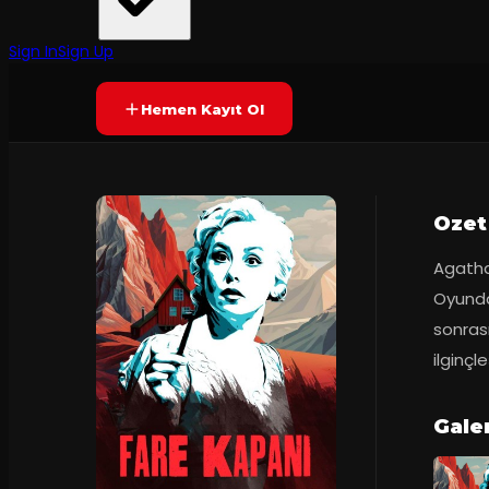
Ankara Devlet Tiyatrosu
·
Küçük Tiyatro...
7.6
2
dakika
Prömiyer
13.11.2
(
184
oy)
YAKINDA
+8
Sign In
Sign Up
Hemen Kayıt Ol
Ozet
Agatha 
Oyunda;
sonrası
ilginçl
Gale