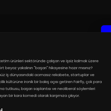
0.2022
üketim ürünleri sektöründe çalışan ve işsiz kalmak üzere 
rt beyaz yakalının "başarı" hikayesine hazır mısınız? 
z iş dünyasındaki acımasız rekabete, startuplar ve 
cilik kültürüne ironik bir bakış açısı getiren Fairfly, çok para 
 tutkusu, başarı saplantısı ve neoliberal söylemleri 
yan bir kara komedi olarak karşımıza çıkıyor.
ri