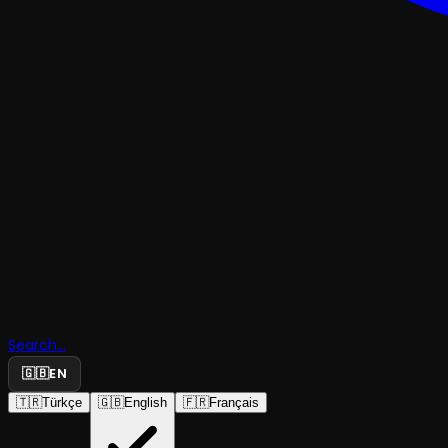
TRAJEDI & DRAMKOMEDI
Search...
Fairfly
🇬🇧
EN
🇹🇷
Türkçe
🇬🇧
English
🇫🇷
Français