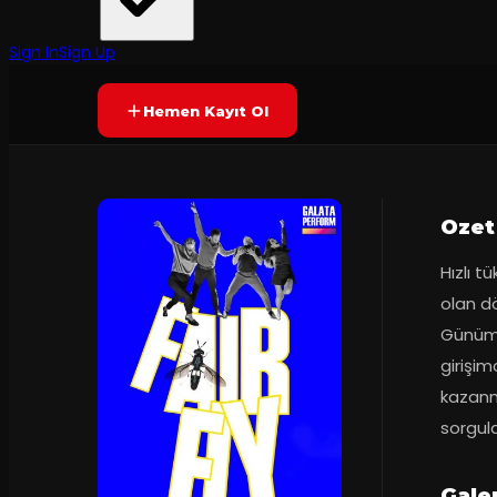
Galata Perform
·
DasDas Sahne
7.5
80
dakika
Prömiyer
23.1
(
109
oy)
YAKINDA
+16
Sign In
Sign Up
Hemen Kayıt Ol
Ozet
Hızlı t
olan dö
Günümü
girişim
kazanma
sorgula
Gale