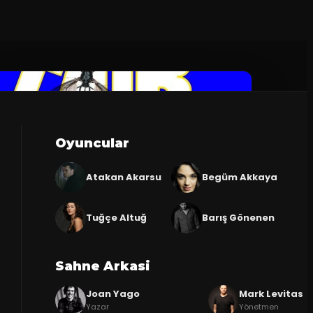
Oyuncular
Atakan Akarsu
Begüm Akkaya
Tuğçe Altuğ
Barış Gönenen
Sahne Arkasi
Joan Yago
Mark Levitas
Yazar
Yönetmen