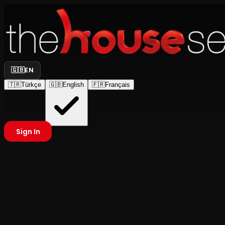
🇬🇧
EN
🇹🇷
Türkçe
🇬🇧
English
🇫🇷
Français
Sign In