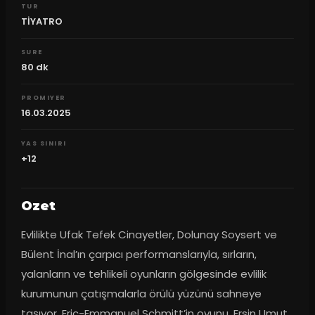
TUR
TİYATRO
SURE
80
dk
PROMIYER
16.03.2025
YAS SINIRI
+12
Ozet
Evlilikte Ufak Tefek Cinayetler, Dolunay Soysert ve 
Bülent İnal’ın çarpıcı performanslarıyla, sırların, 
yalanların ve tehlikeli oyunların gölgesinde evlilik 
kurumunun çatışmalarla örülü yüzünü sahneye 
taşıyor. Eric-Emmanuel Schmitt’in oyunu, Ersin Umut 