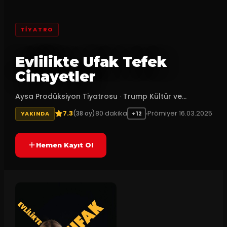
TİYATRO
Evlilikte Ufak Tefek
Cinayetler
Aysa Prodüksiyon Tiyatrosu
·
Trump Kültür ve...
7.3
80
dakika
Prömiyer
16.03.2025
(
38
oy)
YAKINDA
+12
Hemen Kayıt Ol