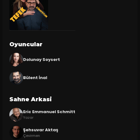
Oyuncular
Dolunay Soysert
Bülent İnal
Sahne Arkasi
Eric Emmanuel Schmitt
Yazar
Şehsuvar Aktaş
Çevirmen