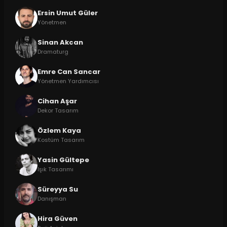
Ersin Umut Güler
Yönetmen
Sinan Akcan
Dramaturg
Emre Can Sancar
Yönetmen Yardımcısı
Cihan Aşar
Dekor Tasarım
Özlem Kaya
Kostüm Tasarım
Yasin Gültepe
Işık Tasarımı
Süreyya Su
Danışman
Hira Güven