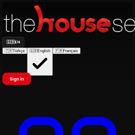
🇬🇧
EN
🇹🇷
Türkçe
🇬🇧
English
🇫🇷
Français
Sign In