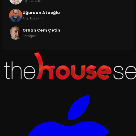
Reji Asistanı
Uğurcan Ataoğlu
Afiş Tasarım
Orhan Cem Çetin
Fotoğraf