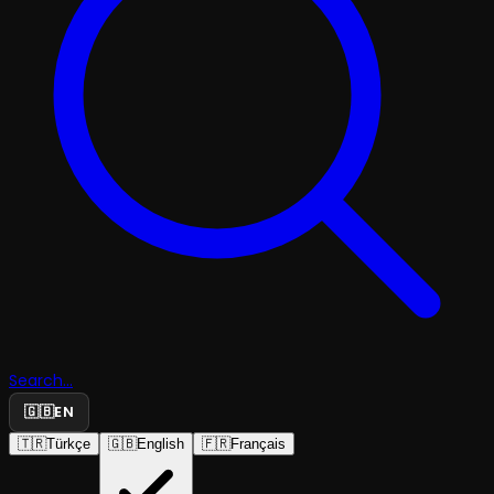
Search...
🇬🇧
EN
🇹🇷
Türkçe
🇬🇧
English
🇫🇷
Français