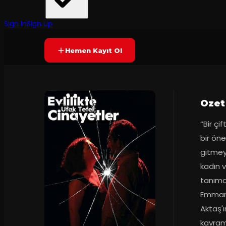
Tiyatro Merdiven
·
Moda Sahnesi
Prömiyer
23.02.2019
Yetersiz oy
YAKINDA
Sign In
Sign Up
Hemen Kayıt Ol
Ozet
“Bir çi
bir öne
gitmeye
kadın ve
tanımad
Emmanu
Aktaş'ın
kavram