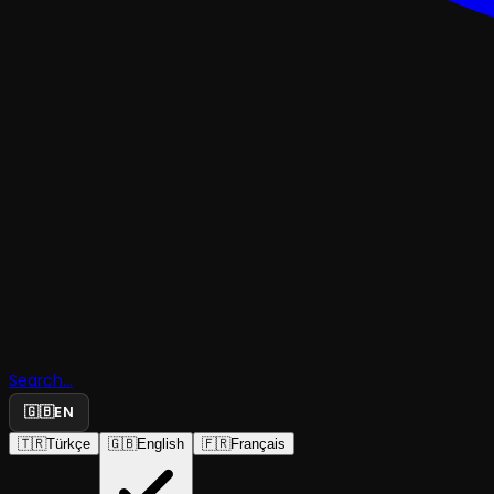
TRAJEDI & DRAM
Evlilikte U
Search...
Tefek Cina
🇬🇧
EN
🇹🇷
Türkçe
🇬🇧
English
🇫🇷
Français