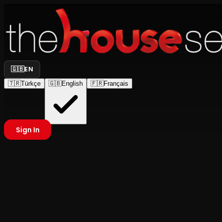
🇬🇧
EN
🇹🇷
Türkçe
🇬🇧
English
🇫🇷
Français
Sign In