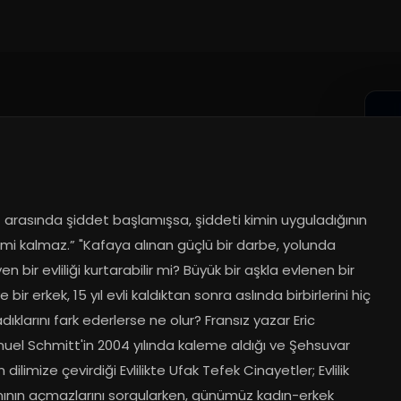
ft arasında şiddet başlamışsa, şiddeti kimin uyguladığının 
mi kalmaz.” "Kafaya alınan güçlü bir darbe, yolunda 
n bir evliliği kurtarabilir mi? Büyük bir aşkla evlenen bir 
 bir erkek, 15 yıl evli kaldıktan sonra aslında birbirlerini hiç 
ıklarını fark ederlerse ne olur? Fransız yazar Eric 
el Schmitt'in 2004 yılında kaleme aldığı ve Şehsuvar 
 dilimize çevirdiği Evlilikte Ufak Tefek Cinayetler; Evlilik 
ının açmazlarını sorgularken, günümüz kadın-erkek 