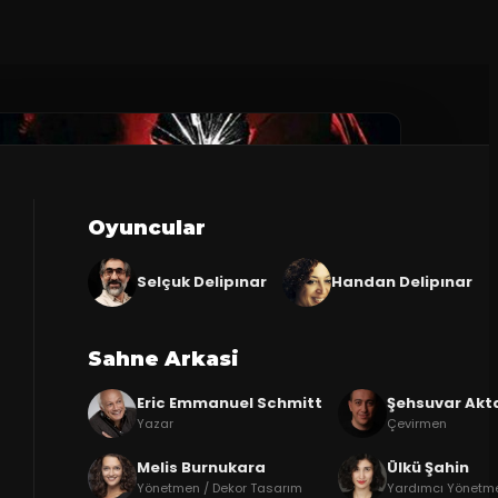
Oyuncular
Selçuk Delipınar
Handan Delipınar
Sahne Arkasi
Eric Emmanuel Schmitt
Şehsuvar Akt
Yazar
Çevirmen
Melis Burnukara
Ülkü Şahin
Yönetmen / Dekor Tasarım
Yardımcı Yönetme