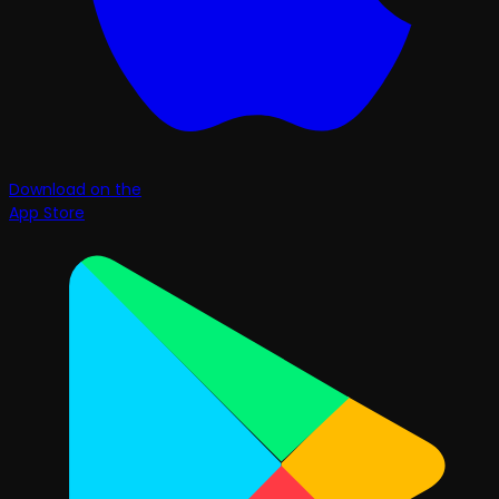
Download on the
App Store