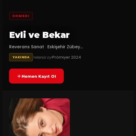
KOMEDI
Evli ve Bekar
Reverans Sanat
·
Eskişehir Zübey...
Prömiyer
2024
Yetersiz oy
YAKINDA
Hemen Kayıt Ol