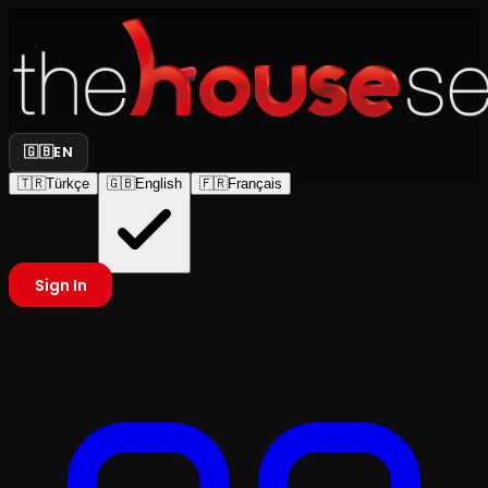
🇬🇧
EN
🇹🇷
Türkçe
🇬🇧
English
🇫🇷
Français
Sign In