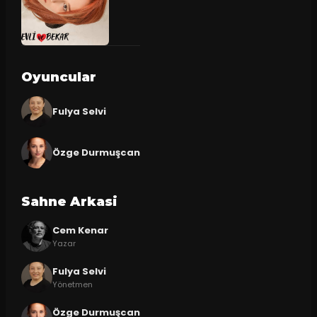
Oyuncular
Fulya Selvi
Özge Durmuşcan
Sahne Arkasi
Cem Kenar
Yazar
Fulya Selvi
Yönetmen
Özge Durmuşcan