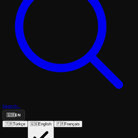
Search...
🇬🇧
EN
🇹🇷
Türkçe
🇬🇧
English
🇫🇷
Français