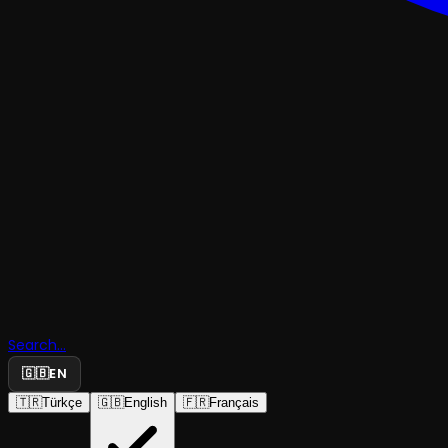
Evlere Şen
Habanera
Makamı - A
Poyrazoğl
Çiğdem Er
Search...
🇬🇧
EN
Caz Quart
🇹🇷
Türkçe
🇬🇧
English
🇫🇷
Français