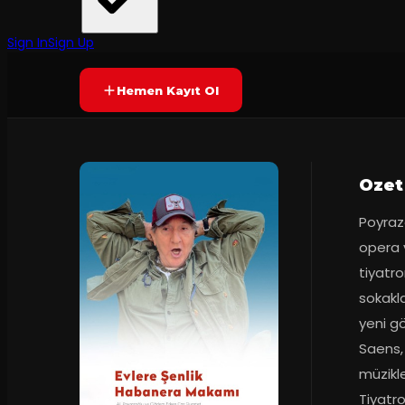
Prömiyer
26.01.2023
Yetersiz oy
YAKINDA
+12
Sign In
Sign Up
Hemen Kayıt Ol
Ozet
Poyraz
opera v
tiyatr
sokakla
yeni gö
Saens,
müzikl
Tiyatr