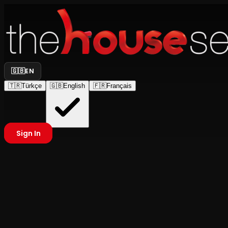
🇬🇧
EN
🇹🇷
Türkçe
🇬🇧
English
🇫🇷
Français
Sign In