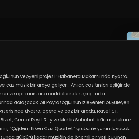
oğlu’nun yepyeni projesi “Habanera Makamı”nda tiyatro, 
e caz müzik bir araya geliyor… Anılar, caz tınıları eşliğinde 
onun ve operanın ana caddelerinden çıkıp, arka 
rında dolaşacak. Ali Poyrazoğlu’nun izleyenleri büyüleyen 
sterisinde tiyatro, opera ve caz bir arada. Ravel, ST. 
 Bizet, Cemal Reşit Rey ve Muhlis Sabahattin’in unutulmaz 
erini, “Çiğdem Erken Caz Quartet” grubu ile yorumlayacak. 
osunda güldürü kadar müziğin de önemli bir yeri bulunan 