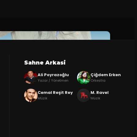
Sahne Arkasi
Ali Poyrazoğlu
Çiğdem Erken
Yazar / Yönetmen
Orkestra
Cemal Reşit Rey
M. Ravel
Müzik
Müzik