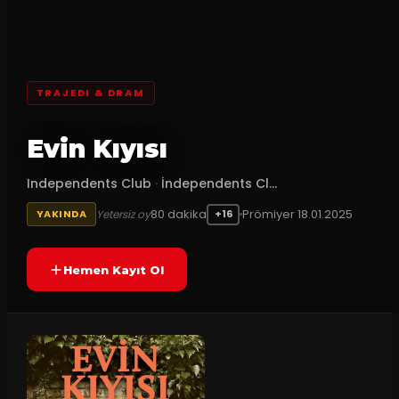
TRAJEDI & DRAM
Evin Kıyısı
Independents Club
·
İndependents Cl...
80
dakika
Prömiyer
18.01.2025
Yetersiz oy
YAKINDA
+16
Hemen Kayıt Ol