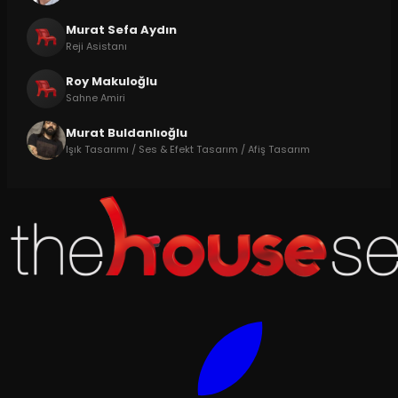
Murat Sefa Aydın
Reji Asistanı
Roy Makuloğlu
Sahne Amiri
Murat Buldanlıoğlu
Işık Tasarımı / Ses & Efekt Tasarım / Afiş Tasarım