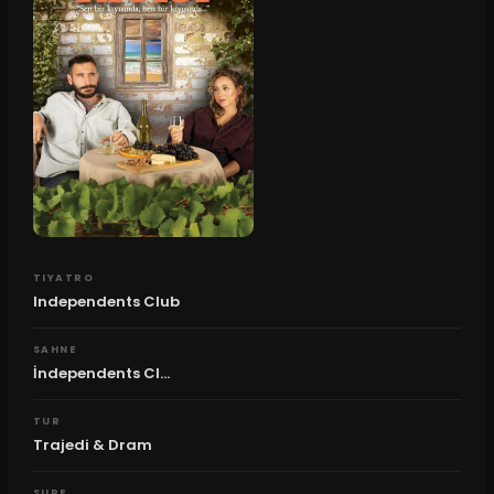
TIYATRO
Independents Club
SAHNE
İndependents Cl...
TUR
Trajedi & Dram
SURE