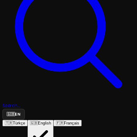
Search...
🇬🇧
EN
🇹🇷
Türkçe
🇬🇧
English
🇫🇷
Français