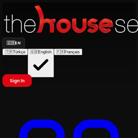
🇬🇧
EN
🇹🇷
Türkçe
🇬🇧
English
🇫🇷
Français
Sign In