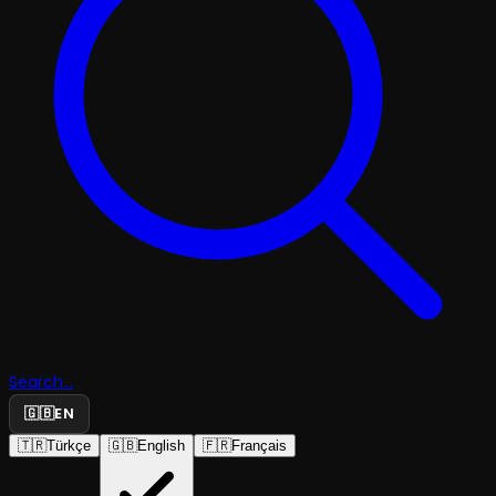
Search...
🇬🇧
EN
🇹🇷
Türkçe
🇬🇧
English
🇫🇷
Français