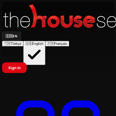
🇬🇧
EN
🇹🇷
Türkçe
🇬🇧
English
🇫🇷
Français
Sign In