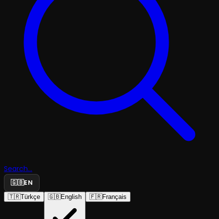
Search...
🇬🇧
EN
🇹🇷
Türkçe
🇬🇧
English
🇫🇷
Français