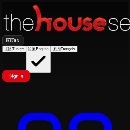
🇬🇧
EN
🇹🇷
Türkçe
🇬🇧
English
🇫🇷
Français
Sign In