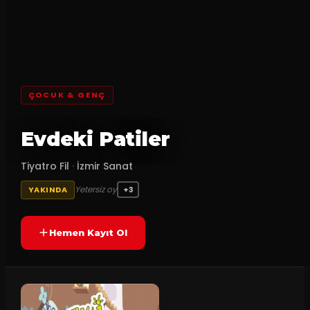
ÇOCUK & GENÇ
Evdeki Patiler
Tiyatro Fil
·
İzmir Sanat
Yetersiz oy
YAKINDA
+3
Hemen Kayıt Ol