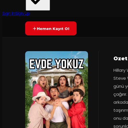
Tiyatro Monroe
·
Kadıköy Eğitim ...
7.5
(
13
oy)
YAKINDA
Sign In
Sign Up
Hemen Kayıt Ol
Ozet
Hillary
Steve W
günü ye
çağırır
arkadaş
taşınma
onu da
sorunla