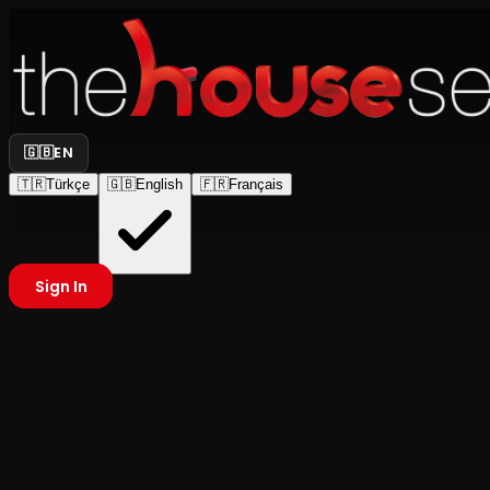
🇬🇧
EN
🇹🇷
Türkçe
🇬🇧
English
🇫🇷
Français
Sign In