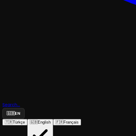
TİYATROKOMEDI
Search...
Evde Yoku
🇬🇧
EN
🇹🇷
Türkçe
🇬🇧
English
🇫🇷
Français