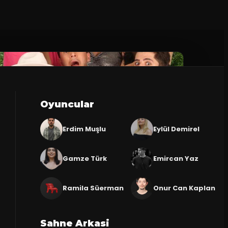
Oyuncular
Erdim Muşlu
Eylül Demirel
Gamze Türk
Emircan Yaz
Ramila Süerman
Onur Can Kaplan
Sahne Arkasi