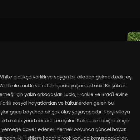
 White oldukça varlıklı ve saygın bir aileden gelmektedir, eşi 
hite ile mutlu ve refah içinde yaşamaktadır. Bir şükran 
meği için yakın arkadaşları Lucia, Frankie ve Brad'i evine 
. Farklı sosyal hayatlardan ve kültürlerden gelen bu 
lar gece boyunca bir çok olay yaşayacaktır. Karşı villaya 
kta olan yeni Lübnanlı komşuları Salma ile tanışmak için 
 yemeğe davet ederler. Yemek boyunca güncel hayat 
rından, ikili ilişkilere kadar birçok konuda konuşacaklardır. 