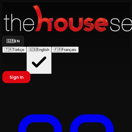
🇬🇧
EN
🇹🇷
Türkçe
🇬🇧
English
🇫🇷
Français
Sign In