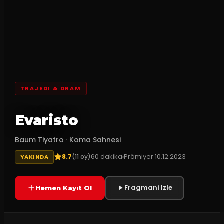
TRAJEDI & DRAM
Evaristo
Baum Tiyatro
·
Koma Sahnesi
8.7
60
dakika
Prömiyer
10.12.2023
(
11
oy)
YAKINDA
Fragmani Izle
Hemen Kayıt Ol