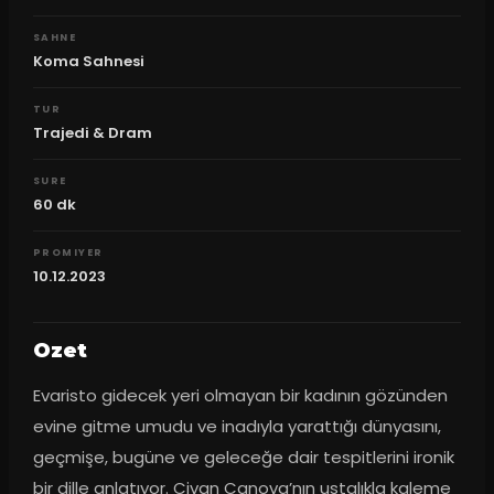
SAHNE
Koma Sahnesi
TUR
Trajedi & Dram
SURE
60
dk
PROMIYER
10.12.2023
Ozet
Evaristo gidecek yeri olmayan bir kadının gözünden 
evine gitme umudu ve inadıyla yarattığı dünyasını, 
geçmişe, bugüne ve geleceğe dair tespitlerini ironik 
bir dille anlatıyor. Civan Canova’nın ustalıkla kaleme 