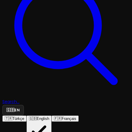
Search...
🇬🇧
EN
🇹🇷
Türkçe
🇬🇧
English
🇫🇷
Français