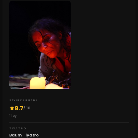
SEYIRCI PUANI
8.7
/ 10
11
oy
TIYATRO
Baum Tiyatro