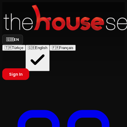
🇬🇧
EN
🇹🇷
Türkçe
🇬🇧
English
🇫🇷
Français
Sign In