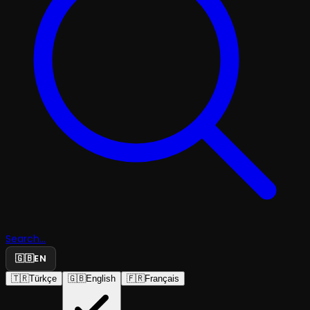
Search...
🇬🇧
EN
🇹🇷
Türkçe
🇬🇧
English
🇫🇷
Français