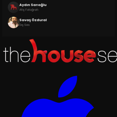
Aydın Sarıoğlu
Afiş Fotoğrafı
Savaş Özdural
Dış Ses