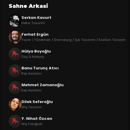
Sahne Arkasi
Serkan Kavurt
Dekor Tasarım
Ferhat Ergün
Yazar / Yönetmen / Dramaturg / Işık Tasarımı / Kostüm Tasarım
Hülya Boyoğlu
Saç & Makyaj
Banu Turunç Atıcı
Reji Asistanı
Mehmet Zamanoğlu
Reji Asistanı
Dilek Seferoğlu
Afiş Tasarım
Y. Nihat Özcan
Afiş Fotoğrafı