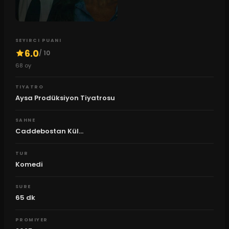
SEYIRCI PUANI
6.0
/ 10
68
oy
TIYATRO
Aysa Prodüksiyon Tiyatrosu
SAHNE
Caddebostan Kül...
TUR
Komedi
SURE
65
dk
PROMIYER