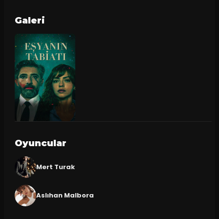
Galeri
Oyuncular
Mert Turak
Aslıhan Malbora