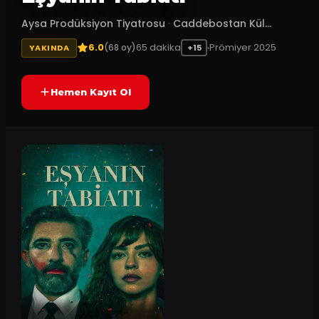
Aysa Prodüksiyon Tiyatrosu
·
Caddebostan Kül...
6.0
65
dakika
Prömiyer
2025
(
68
oy)
YAKINDA
+15
Hemen Kayıt Ol