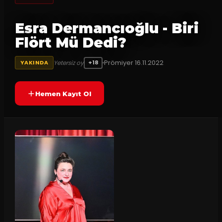
Esra Dermancıoğlu - Biri
Flört Mü Dedi?
Prömiyer
16.11.2022
Yetersiz oy
YAKINDA
+18
Hemen Kayıt Ol