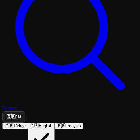
Search...
🇬🇧
EN
🇹🇷
Türkçe
🇬🇧
English
🇫🇷
Français