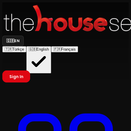
🇬🇧
EN
🇹🇷
Türkçe
🇬🇧
English
🇫🇷
Français
Sign In