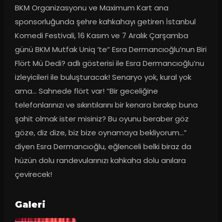
BKM Organizasyonu ve Maximum Kart ana 
sponsorluğunda şehre kahkahayı getiren İstanbul 
Komedi Festivali, 16 Kasım ve 7 Aralık Çarşamba 
günü BKM Mutfak Uniq ‘te“ Esra Dermancıoğlu’nun Biri 
Flört Mü Dedi? adlı gösterisi ile Esra Dermancıoğlu’nu 
izleyicileri ile buluşturacak! Senaryo yok, kural yok 
ama… Sahnede flört var! “Bir geceliğine 
telefonlarınızı ve sıkıntılarını bir kenara bırakıp buna 
şahit olmak ister misiniz? Bu oyunu beraber göz 
göze, diz dize, biz bize oynamaya bekliyorum…” 
diyen Esra Dermancıoğlu, eğlenceli belki biraz da 
hüzün dolu randevularınızı kahkaha dolu anılara 
çevirecek!
Galeri