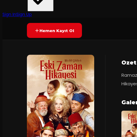
Jest Tiyatro
·
Kocaeli Sabancı...
Prömiyer
05.06.2018
Yetersiz oy
YAKINDA
+6
Sign In
Sign Up
Hemen Kayıt Ol
Ozet
Ramaza
Hikayes
Gale