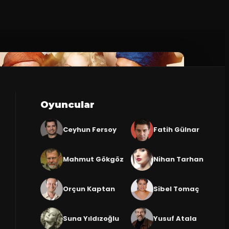
Oyuncular
Ceyhun Fersoy
Fatih Gülnar
Mahmut Gökgöz
Nihan Tarhan
Orçun Kaptan
Sibel Tomaç
Suna Yıldızoğlu
Yusuf Atala