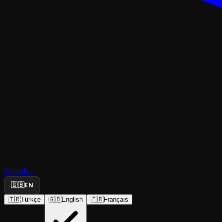
KOMEDI
Eski Zama
Search...
Hikayesi
🇬🇧
EN
🇹🇷
Türkçe
🇬🇧
English
🇫🇷
Français