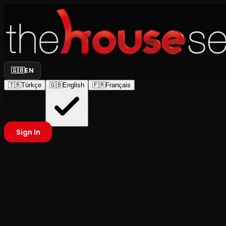
🇬🇧
EN
🇹🇷
Türkçe
🇬🇧
English
🇫🇷
Français
Sign In