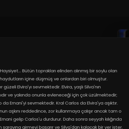
..
2016
Haysiyet... Bütün toprakları elinden alınmış bir soylu olan 
 haydutların içine düşmüş ve onlardan biri olmuştur. 
 güzeli Elvira'yı sevmektedir. Elvira, yaşlı Silva'nın 
sıdır ve yakında onunla evleneceği için çok üzülmektedir; 
 da Ernani'yi sevmektedir. Kral Carlos da Elvira'ya aşıktır. 
onun aşkını reddedince, zor kullanmaya çalışır ancak tam o 
Ernani gelip Carlos'u durdurur. Daha sonra seyyah kılığında 
ın sarayına girmeyi başarır ve Silva'dan kalacak bir yer ister. 