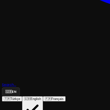
OPERA
Search...
Ernani
🇬🇧
EN
🇹🇷
Türkçe
🇬🇧
English
🇫🇷
Français