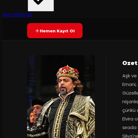
İstanbul Devlet Opera ve Balesi
·
Süreyya Operası.
6.9
150
dakika
Prömiyer
26.11.
(
15
oy)
YAKINDA
+7
Sign In
Sign Up
Hemen Kayıt Ol
Ozet
Aşk ve 
Ernani,
Güzeller
nişanlı
çünkü o
Elvira 
sırada 
Silva'n