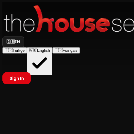
🇬🇧
EN
🇹🇷
Türkçe
🇬🇧
English
🇫🇷
Français
Sign In