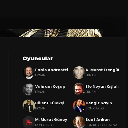
Oyuncular
Fabio Andreotti
A. Murat Erengül
ERNANI
ERNANI
Vahram Keşap
Efe Noyan Kışlalı
ERNANI
ERNANI
Bülent Külekçi
Cengiz Sayın
ERNANI
DON CARLO
M. Murat Güney
Suat Arıkan
DON CARLO
DON RUY G. DE SILVA