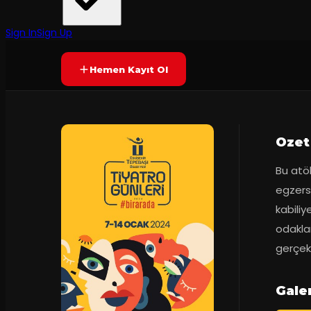
Prömiyer
12.01.2023
Yetersiz oy
YAKINDA
Sign In
Sign Up
Hemen Kayıt Ol
Ozet
Bu atöl
egzers
kabiliy
odaklan
gerçek
Gale