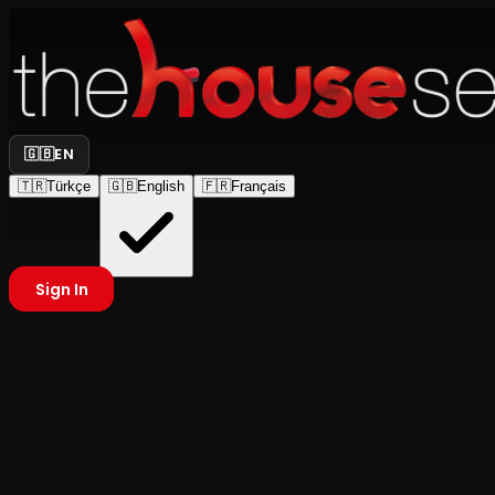
🇬🇧
EN
🇹🇷
Türkçe
🇬🇧
English
🇫🇷
Français
Sign In