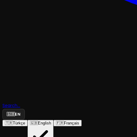
Erdeniz K
''Meisner''
Search...
🇬🇧
EN
Atölyesi
🇹🇷
Türkçe
🇬🇧
English
🇫🇷
Français